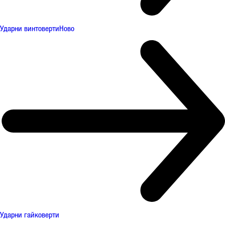
Ударни винтоверти
Ново
Ударни гайковерти