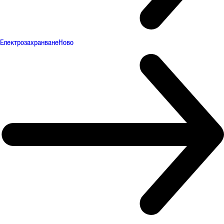
Електрозахранване
Ново