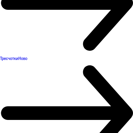
Тресчотки
Ново