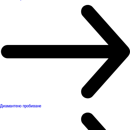
Диамантено пробиване