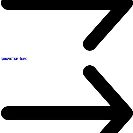
Тресчотки
Ново