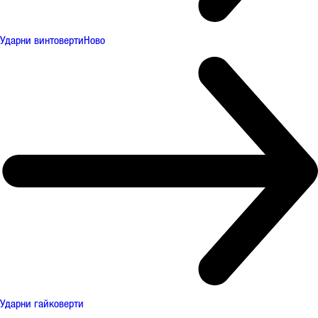
Ударни винтоверти
Ново
Ударни гайковерти