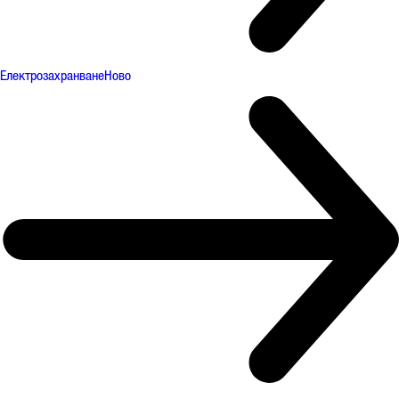
Електрозахранване
Ново