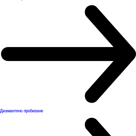
Диамантено пробиване