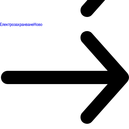
Електрозахранване
Ново