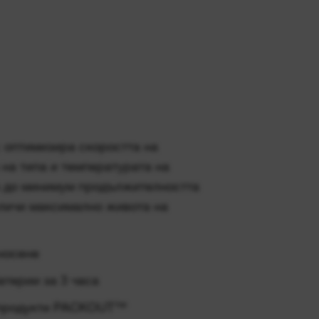
: оптимизира скоростта на
на типа и температурата на
е до минимум продължителността
еличи максимално живота на
носене
атерии за 3 часа
 продукти PACKOUT™