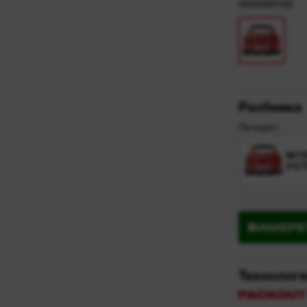
4932480162
Разбивка
Продукт
M1
УС
НАМЕРЕ
Технолог