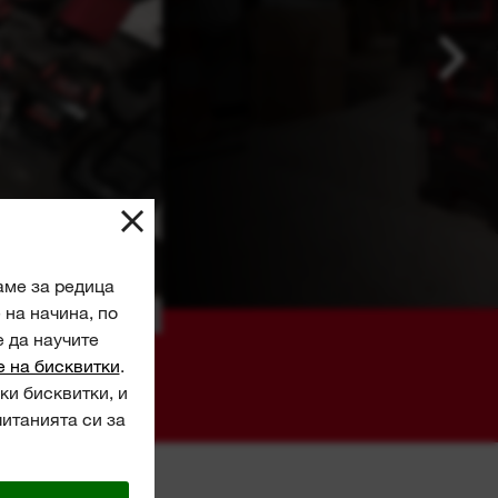
аме за редица
на начина, по
е да научите
е на бисквитки
.
ки бисквитки, и
читанията си за