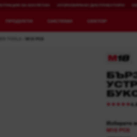
ИСТРАЦИЯ ЗА БЮЛЕТИН
ОТОРИЗИРАНИ ДИСТРИБУТОРИ
С
ПРОДУКТИ
СИСТЕМИ
СЕКТОР
ER TOOLS
M18 PC6
БЪР
Разгледай MX FUEL™
REDLITHIUM™ USB
УСТ
MX FUEL™ FORGE™
БУК
4.
Изберете 
M18 PC6