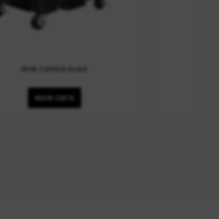
M18 F2VC23LG2
ВИЖ СЕГА