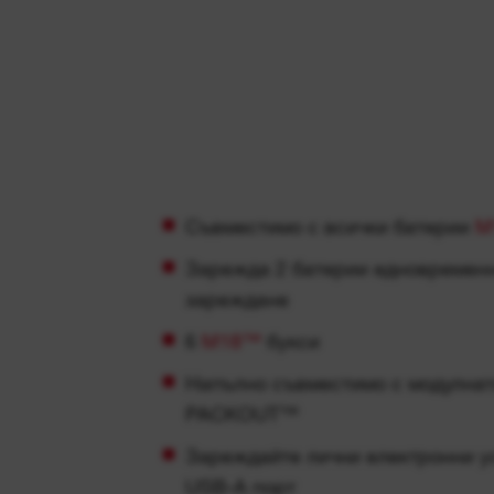
Съвместимо с всички батерии
M
Зарежда 2 батерии едновременн
зареждане
6
M18™
букси
Напълно съвместимо с модулнат
PACKOUT™
Зареждайте лични електронни ус
USB-A порт