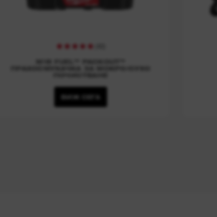
(
40
)
M18 FUEL™ PACKOUT™
ПРАХОСМУКАЧКА ЗА МОКРО/СУХО
ПОЧИСТВАНЕ
ВИЖ СЕГА