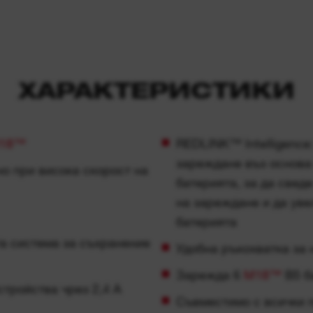
ХАРАКТЕРИСТИКИ
18™
REDLINK™ Intelligence
зареждане въз основа 
о при висока скорост на
батерията, за да свед
на зареждане и да ув
батерията
а система за съхранение
Удобна ръкохватка за 
Зарежда 6
M18™
B5 б
тройства чрез 2,4 A
Съвместимо с всички