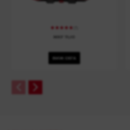
(
1
)
MXF TLIC
ВИЖ СЕГА