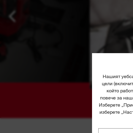
Нашият уебса
цели (включи
който работ
повече за наш
Изберете „Прие
изберете „Наст