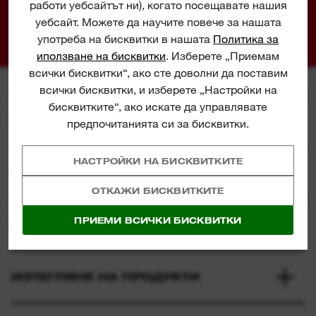
Споделете
работи уебсайтът ни), когато посещавате нашия
уебсайт. Можете да научите повече за нашата
употреба на бисквитки в нашата
Политика за
иползване на бисквитки
. Изберете „Приемам
всички бисквитки“, ако сте доволни да поставим
всички бисквитки, и изберете „Настройки на
бисквитките“, ако искате да управлявате
СПЕЦИФИКАЦИИ
предпочитанията си за бисквитки.
НАСТРОЙКИ НА БИСКВИТКИТЕ
КАКВО Е ВКЛЮЧЕНО
ОТКАЖИ БИСКВИТКИТЕ
ПРИЕМИ ВСИЧКИ БИСКВИТКИ
ОЦЕНКИ И РЕЦЕНЗИИ
ИЗТЕГЛЯНЕ НА ПРОДУКТИ