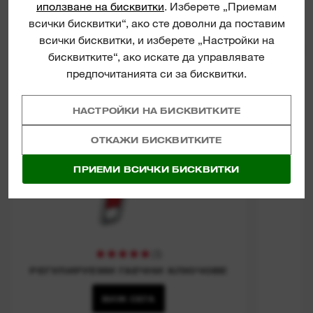
иползване на бисквитки
. Изберете „Приемам
всички бисквитки“, ако сте доволни да поставим
всички бисквитки, и изберете „Настройки на
Г
бисквитките“, ако искате да управлявате
предпочитанията си за бисквитки.
НАСТРОЙКИ НА БИСКВИТКИТЕ
ОТКАЖИ БИСКВИТКИТЕ
ПРИЕМИ ВСИЧКИ БИСКВИТКИ
(
3
)
РЕГУЛИРУЕМИ ГАЕЧНИ КЛЮЧОВЕ
ВИЖ СЕГА