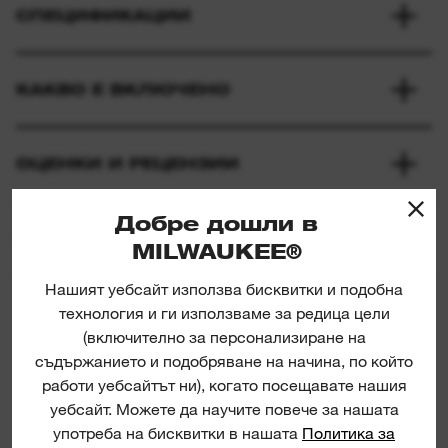
СПЕЦИФИКАЦИИ
КАКВО Е ВКЛЮЧЕНО
ОЦЕНКИ И РЕЦЕНЗИИ
Добре дошли в
ИЗТЕГЛЯНЕ НА ПРОДУКТИ
MILWAUKEE®
Нашият уебсайт използва бисквитки и подобна
технология и ги използваме за редица цели
(включително за персонализиране на
съдържанието и подобряване на начина, по който
работи уебсайтът ни), когато посещавате нашия
уебсайт. Можете да научите повече за нашата
употреба на бисквитки в нашата
Политика за
Adjustable wrenches