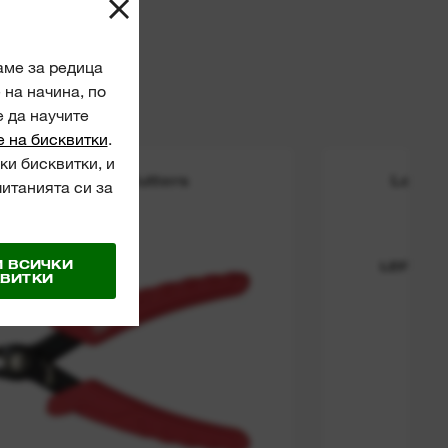
аме за редица
на начина, по
е да научите
е на бисквитки
.
ки бисквитки, и
Mini Flush Cutters
Left C
читанията си за
 ВСИЧКИ
LEFT CU
ВИТКИ