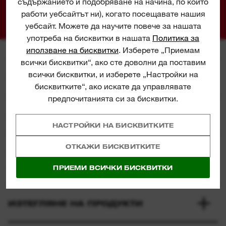
съдържанието и подобряване на начина, по който
работи уебсайтът ни), когато посещавате нашия
уебсайт. Можете да научите повече за нашата
употреба на бисквитки в нашата
Политика за
иползване на бисквитки
. Изберете „Приемам
всички бисквитки“, ако сте доволни да поставим
всички бисквитки, и изберете „Настройки на
СПЕЦИФИКАЦИИ
бисквитките“, ако искате да управлявате
предпочитанията си за бисквитки.
КАКВО Е ВКЛЮЧЕНО
НАСТРОЙКИ НА БИСКВИТКИТЕ
ОТКАЖИ БИСКВИТКИТЕ
ОЦЕНКИ И РЕЦЕНЗИИ
ПРИЕМИ ВСИЧКИ БИСКВИТКИ
4.7/5 from 13 reviews
ИЗТЕГЛЯНЕ НА ПРОДУКТИ