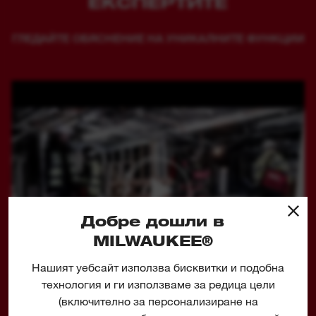
ЕКСПЕРТИТЕ
ГЛЕДАЙТЕ ОБЯСНЕНИЕ НА УНИКАЛНИТЕ ФУНКЦИИ
Добре дошли в
MILWAUKEE®
Нашият уебсайт използва бисквитки и подобна
технология и ги използваме за редица цели
(включително за персонализиране на
Споделете