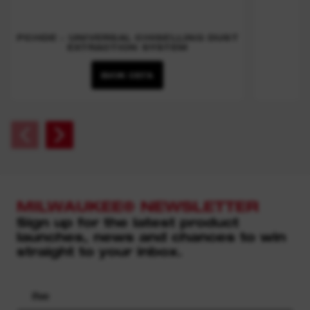
PCHDE - UNIVERSAL CHISELLING DUST
EXTRACTION SYSTEM
ВИЖ СЕГА
MILWAUKEE® NEWSLETTER
Sign up for the latest product
launches, news and chances to win
straight to your inbox.