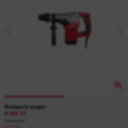
Изберете модел
K 500 ST
4933443180