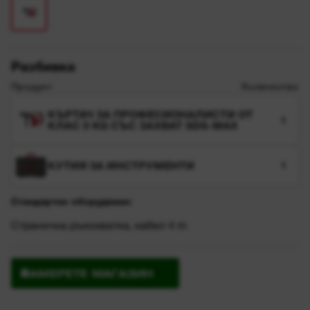
Разбивка
Продукт
Количество
КЪРТАЧ ЗА ПРОФЕСИОНАЛИСТИ ОТ
1
КЛАС 5 KG СЪС ЗАХВАТ SDS-MAX
КУТИЯ ЗА ИНСТРУМЕНТИ
1
Стандартно оборудване:
Странична ръкохватка, кабел 4 m
НАМЕРЕТЕ МАГАЗИН