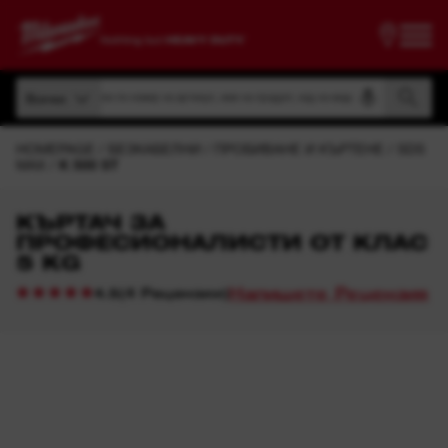
Търсене по номер на артикул, име на продукт, код на модел
Всички
Търсене по номер на артикул, име на продукт, код на модел
Всички
HOMEPAGE
БЕЗКАБЕЛНИ
ПРОБИВАНЕ И КЪРТЕНЕ
SDS
MAX
K 500 ST
КЪРТАЧ ЗА
ПРОФЕСИОНАЛИСТИ ОТ КЛАС
5 KG
Напишете Рецензия
(
4
Рецензии
)
4.5