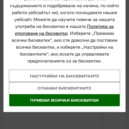
ПОДОБНИ ПРОДУКТИ
съдържанието и подобряване на начина, по който
работи уебсайтът ни), когато посещавате нашия
уебсайт. Можете да научите повече за нашата
употреба на бисквитки в нашата
Политика за
PCHDE - Universal chiselling dust
SDS
extraction system
иползване на бисквитки
. Изберете „Приемам
всички бисквитки“, ако сте доволни да поставим
всички бисквитки, и изберете „Настройки на
ДЛЕТА
бисквитките“, ако искате да управлявате
предпочитанията си за бисквитки.
НАСТРОЙКИ НА БИСКВИТКИТЕ
ОТКАЖИ БИСКВИТКИТЕ
ПРИЕМИ ВСИЧКИ БИСКВИТКИ