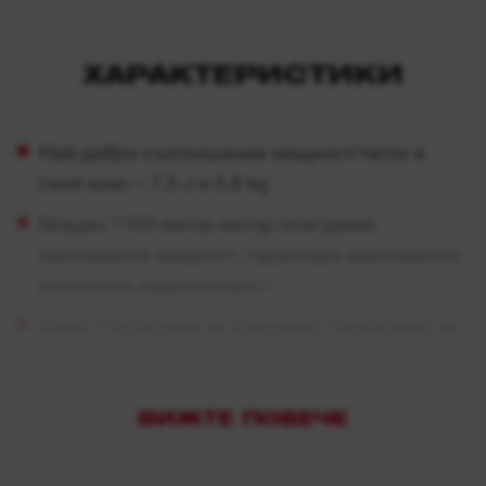
ХАРАКТЕРИСТИКИ
Най-добро съотношение мощност/тегло в
своя клас – 7,5 J и 5,9 kg
Мощен 1100-ватов мотор осигурява
максимална мощност, гарантира максимално
възможна издръжливост
Меко стартиране за прецизно стартиране на
работата с длето
Конструкцията с ниски вибрации подобрява
ВИЖТЕ ПОВЕЧЕ
времето за използване на ден
Здрав магнезиев корпус на предавателната