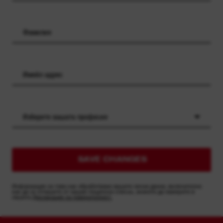
Изберете вашата професия
SAVE CHANGES
Информация за това как обработваме вашите лични данни, включително
как да се отпишете от нашия пощенски списък, можете да намерите в
нашата
Декларация за поверителност.