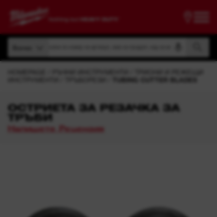
Търсене по номер на артикул, име на продукт, код на модел
Всички
Търсене по номер на артикул, име на продукт, код на модел
Всички
HOMEPAGE
РЪЧНИ ИНСТРУМЕНТИ
ТРИОНИ И РЕЖЕЩИ
ИНСТРУМЕНТИ
ТРЪБОРЕЗИ
TUBING CUTTER BLADES
ОСТРИЕТА ЗА РЕЗАЧКА ЗА
ТРЪБИ
Напишете Рецензия