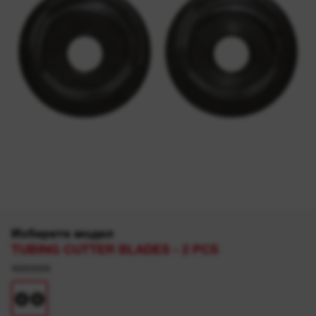
Изберете модел
TUBING CUTTER BLADES - 2 PCS
48224256