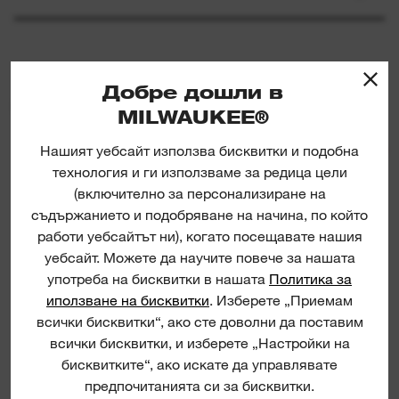
Добре дошли в
ПОДОБНИ ПРОДУКТИ
MILWAUKEE®
Нашият уебсайт използва бисквитки и подобна
технология и ги използваме за редица цели
Constant swing copper tubing cutter
(включително за персонализиране на
съдържанието и подобряване на начина, по който
работи уебсайтът ни), когато посещавате нашия
МИНИ 
уебсайт. Можете да научите повече за нашата
употреба на бисквитки в нашата
Политика за
иползване на бисквитки
. Изберете „Приемам
всички бисквитки“, ако сте доволни да поставим
всички бисквитки, и изберете „Настройки на
бисквитките“, ако искате да управлявате
предпочитанията си за бисквитки.