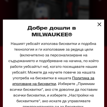
Включен комплект за фиксиране с набивен
анкер за бетон (4932399731)
Добре дошли в
MILWAUKEE®
Нашият уебсайт използва бисквитки и подобна
технология и ги използваме за редица цели
(включително за персонализиране на
съдържанието и подобряване на начина, по който
работи уебсайтът ни), когато посещавате нашия
TECHNOLOGY DRIVEN
уебсайт. Можете да научите повече за нашата
употреба на бисквитки в нашата
Политика за
TOOLS
иползване на бисквитки
. Изберете „Приемам
Milwaukee® engineers don't just design tools, they
всички бисквитки“, ако сте доволни да поставим
design tools to help you do your job better, faster and
всички бисквитки, и изберете „Настройки на
safer.
бисквитките“, ако искате да управлявате
предпочитанията си за бисквитки.