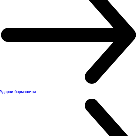
Ударни бормашини