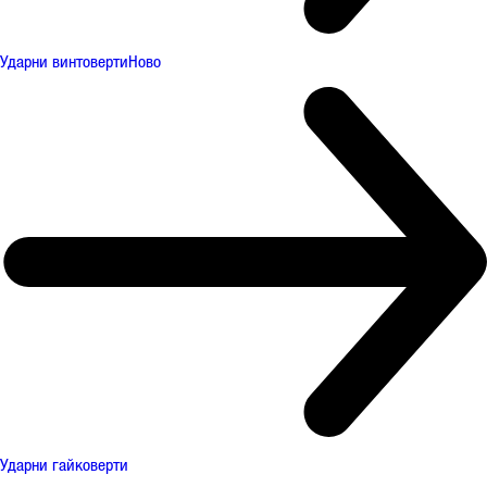
Ударни винтоверти
Ново
Ударни гайковерти