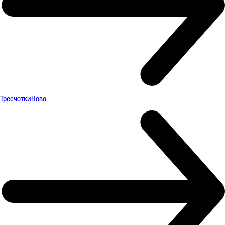
Тресчотки
Ново