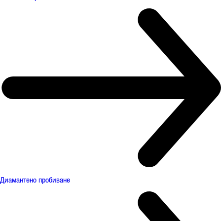
Диамантено пробиване