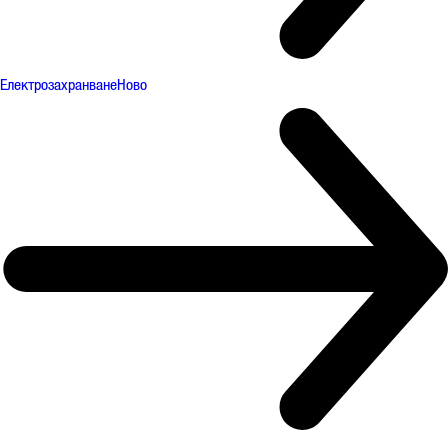
Електрозахранване
Ново