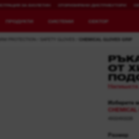
ИСТРАЦИЯ ЗА БЮЛЕТИН
ОТОРИЗИРАНИ ДИСТРИБУТОРИ
С
ПРОДУКТИ
СИСТЕМИ
СЕКТОР
ARM PROTECTION
SAFETY GLOVES
CHEMICAL GLOVES GRIP
РЪК
ОТ 
ПОД
Разгледай MX FUEL™
REDLITHIUM™ USB
Напишете
MX FUEL™ FORGE™
Изберете 
CHEMICAL G
4932493228
Размер