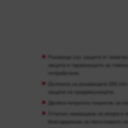
Ръкавици със защита от химиче
защита и термозащита за повиш
потребителя.
Дължина на ръкавицата 350 mm 
защита на предмишницата.
Двойно нитрилно покритие за п
Отлично захващане на мокри и 
благодарение на песъчливото н