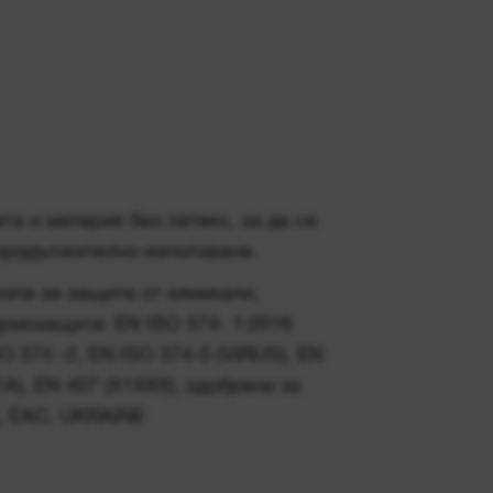
а и материя без латекс, за да се
продължително използване.
опа за защита от химикали,
рмозащита: EN ISO 374- 1:2016
 374 -2, EN ISO 374-5 (VIRUS), EN
A), EN 407 (X1XXX), одобрени за
A, EAC, UKRAINE