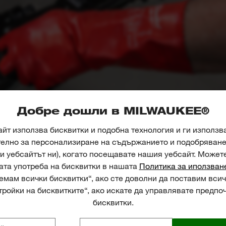
Добре дошли в MILWAUKEE®
йт използва бисквитки и подобна технология и ги използв
телно за персонализиране на съдържанието и подобряване 
и уебсайтът ни), когато посещавате нашия уебсайт. Может
ата употреба на бисквитки в нашата
Политика за иползван
мам всички бисквитки“, ако сте доволни да поставим всич
ройки на бисквитките“, ако искате да управлявате предпо
бисквитки.