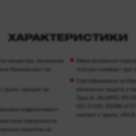
ХАРАКТЕРИСТИКИ
ски вещества, механична
Мека вътрешна подплат
ена безопасност на
осигури комфорт при 
Сертифицирани за Евр
с дълъг маншет за
механична защита и те
Type A/ JKLMNO, EN ISO
ISO 21420, EN388 (4121
овишена издръжливост.
контакт с храна, UKC
омаслени повърхности
итрилно покритие на