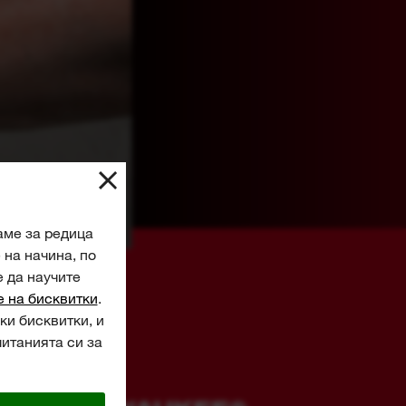
аме за редица
на начина, по
е да научите
е на бисквитки
.
ки бисквитки, и
читанията си за