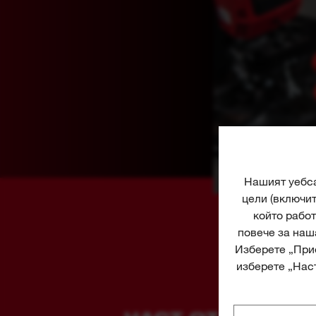
Нашият уебса
цели (включи
който работ
повече за наш
Изберете „Прие
изберете „Наст