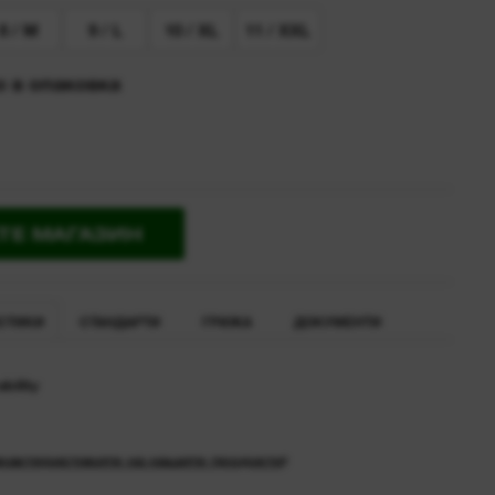
8 / M
9 / L
10 / XL
11 / XXL
 в опаковка
ТЕ МАГАЗИН
СТИКИ
СТАНДАРТИ
ГРИЖА
ДОКУМЕНТИ
bility
рактеристиките на нашите продукти