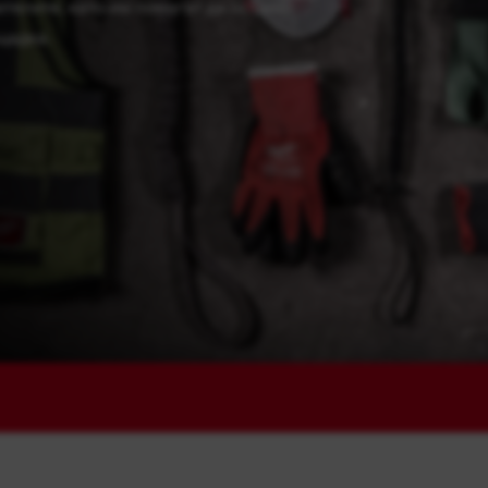
телите, като им помагат да останат
щадка.