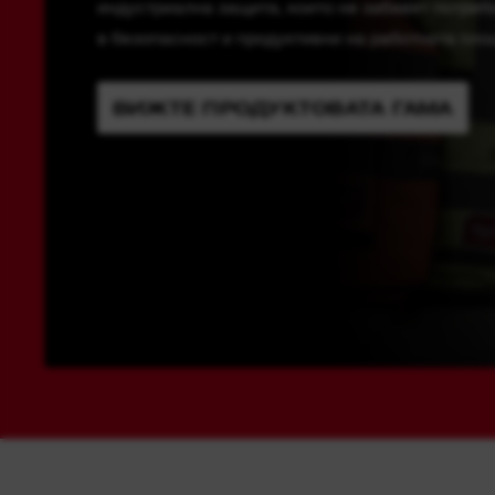
индустриална защита, които не забавят потреби
в безопасност и продуктивни на работната пло
ВИЖТЕ ПРОДУКТОВАТА ГАМА