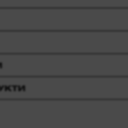
И
УКТИ