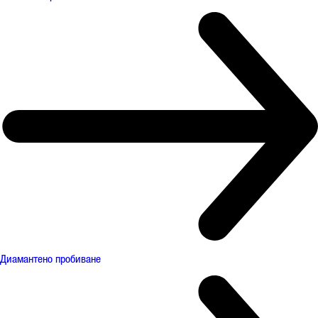
Диамантено пробиване