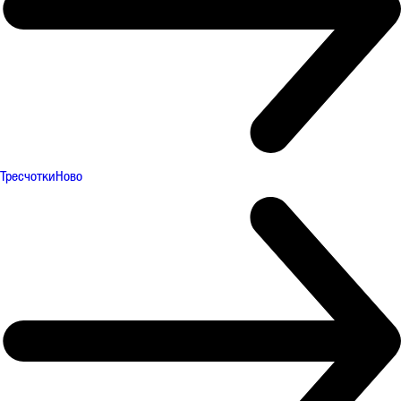
Тресчотки
Ново