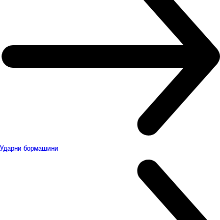
Ударни бормашини