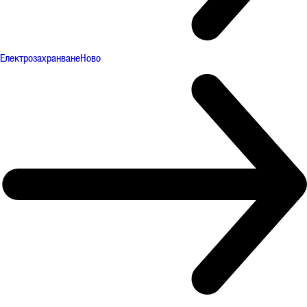
Електрозахранване
Ново