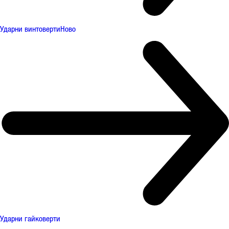
Ударни винтоверти
Ново
Ударни гайковерти