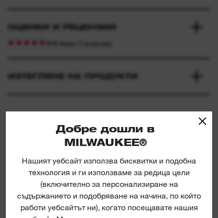
ОЦЕНКИ И РЕЦЕНЗИИ
4/5 from 1 reviews
ИЗТЕГЛЯНЕ НА ПРОДУКТИ
Добре дошли в
MILWAUKEE®
Нашият уебсайт използва бисквитки и подобна
технология и ги използваме за редица цели
НОВО
(включително за персонализиране на
Hollowcore Nut Drivers Gen 2
Holl
съдържанието и подобряване на начина, по който
работи уебсайтът ни), когато посещавате нашия
HOLLOWC