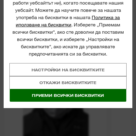
работи уебсайтът ни), когато посещавате нашия
уебсайт. Можете да научите повече за нашата
употреба на бисквитки в нашата
Политика за
ПОДОБНИ ПРОДУКТИ
иползване на бисквитки
. Изберете „Приемам
всички бисквитки“, ако сте доволни да поставим
всички бисквитки, и изберете „Настройки на
NGFM
Pe
бисквитките“, ако искате да управлявате
предпочитанията си за бисквитки.
ВИСОКО
НАСТРОЙКИ НА БИСКВИТКИТЕ
ОТКАЖИ БИСКВИТКИТЕ
ПРИЕМИ ВСИЧКИ БИСКВИТКИ