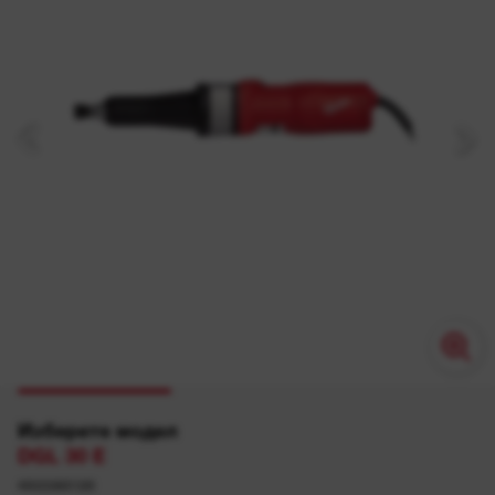
Изберете модел
DGL 30 E
4933385120