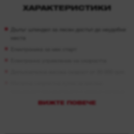
ХАРАКТЕРИСТИКИ
Дълъг шпиндел за лесен достъп до неудобни
места
Електроника за мек старт
Електронно управление на скоростта
Допълнителна висока скорост от 30 000 rpm
Метална скоростна кутия за висока
прецизност при въртенето с двойно лагерно
гнездо на шпиндела
ВИЖТЕ ПОВЕЧЕ
Въглеродни четки с предпазител
Доставя се с гаечен ключ SW 17/SW 15,
кабел 4 m и цанга 6 mm