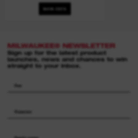
ВИЖ СЕГА
MILWAUKEE® NEWSLETTER
Sign up for the latest product
launches, news and chances to win
straight to your inbox.