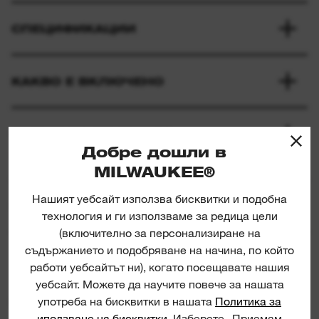
СПЕЦИФИКАЦИИ
КАКВО Е ВКЛЮЧЕНО
ОЦЕНКИ И РЕЦЕНЗИИ
Добре дошли в
5/5 from 1 reviews
MILWAUKEE®
Нашият уебсайт използва бисквитки и подобна
ИЗТЕГЛЯНЕ НА ПРОДУКТИ
технология и ги използваме за редица цели
(включително за персонализиране на
съдържанието и подобряване на начина, по който
работи уебсайтът ни), когато посещавате нашия
уебсайт. Можете да научите повече за нашата
употреба на бисквитки в нашата
Политика за
ПОДОБНИ ПРОДУКТИ
иползване на бисквитки
. Изберете „Приемам