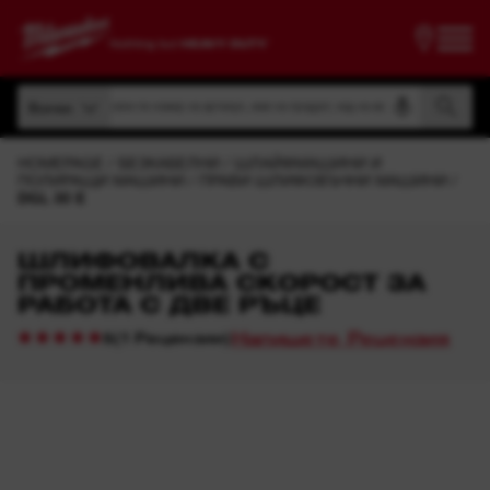
Търсене по номер на артикул, име на продукт, код на модел
Всички
Търсене по номер на артикул, име на продукт, код на модел
Всички
HOMEPAGE
БЕЗКАБЕЛНИ
ШЛАЙФМАШИНИ И
ПОЛИРАЩИ МАШИНИ
ПРАВИ ШЛИФОВЪЧНИ МАШИНИ
DGL 30 E
ШЛИФОВАЛКА С
ПРОМЕНЛИВА СКОРОСТ ЗА
РАБОТА С ДВЕ РЪЦЕ
Напишете Рецензия
(
1
Рецензии
)
5