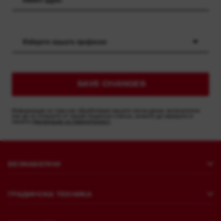
Изберете вашата професия
SAVE CHANGES
Информация за това как обработваме вашите лични данни, включително
как да се отпишете от нашия пощенски списък, можете да намерите в
нашата
Декларация за поверителност.
БЕЗКАБЕЛНИ
Пробиване и къртене
ГРАДИНСКА ТЕХНИКА
Закрепване
Косене на трева
Шлайфмашини и полиращи машини