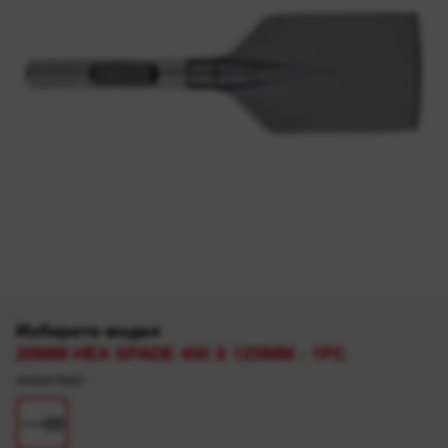
Изберете модел
28MM HEX SPADE 400 X 125MM - 1PC
4932479221