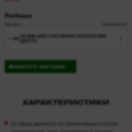
Разбивка
Продукт
Количество
28 MM ШЕСТОСТЕННО ЛОПАТКОВО
1
ДЛЕТО
НАМЕРЕТЕ МАГАЗИН
ХАРАКТЕРИСТИКИ
За общи дейности по озеленяване и пътно
строителство, като изкопаване в твърда