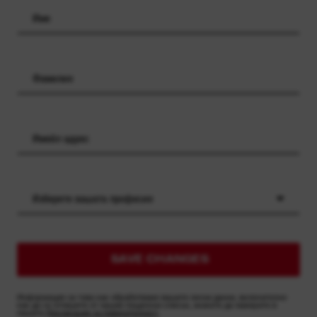
Изберете вашата професия
SAVE CHANGES
Информация за това как обработваме вашите лични данни, включително
как да се отпишете от нашия пощенски списък, можете да намерите в
нашата
Декларация за поверителност.