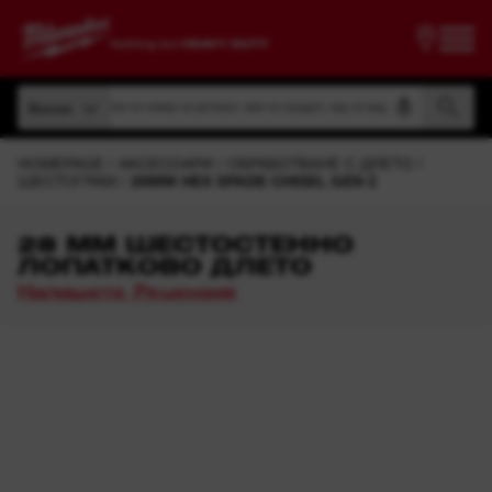
Търсене по номер на артикул, име на продукт, код на модел
Всички
Търсене по номер на артикул, име на продукт, код на модел
Всички
HOMEPAGE
АКСЕСОАРИ
ОБРАБОТВАНЕ С ДЛЕТО
ШЕСТОГРАМ
28MM HEX SPADE CHISEL GEN 2
28 MM ШЕСТОСТЕННО
ЛОПАТКОВО ДЛЕТО
Напишете Рецензия