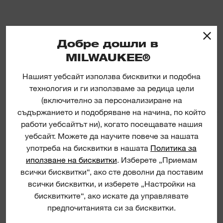
Добре дошли в
MILWAUKEE®
Нашият уебсайт използва бисквитки и подобна
30 mm Hex Flat Chisel
технология и ги използваме за редица цели
(включително за персонализиране на
съдържанието и подобряване на начина, по който
30 MM
работи уебсайтът ни), когато посещавате нашия
уебсайт. Можете да научите повече за нашата
употреба на бисквитки в нашата
Политика за
иползване на бисквитки
. Изберете „Приемам
всички бисквитки“, ако сте доволни да поставим
всички бисквитки, и изберете „Настройки на
бисквитките“, ако искате да управлявате
предпочитанията си за бисквитки.