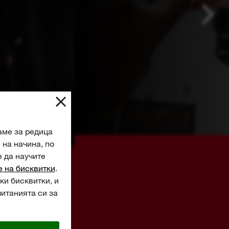
аме за редица
на начина, по
е да научите
е на бисквитки
.
ки бисквитки, и
читанията си за