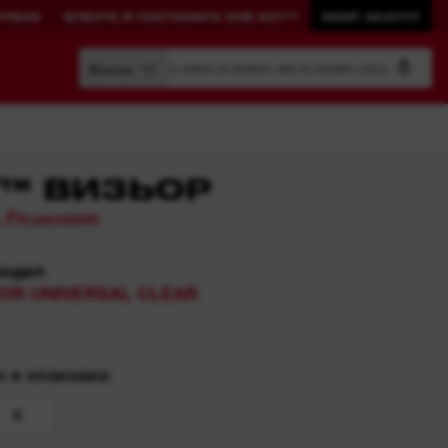
ЕРВИЗ
ВЛЕЗТЕ В СИСТЕМАТА ONE-KEY™
МОЯТ АКАУНТ
Търсене по номер на артикул, име на продукт, код на модел
Всички
T™ ВИЗЬОР
 Рецензия
ИЗГРАДЕТЕ
Разгледай ONE-KEY™
ВАШАТА
СИСТЕМА.
модел
View All One-Key Connected
OR UNIVERSAL CLEAR
Tools
PACKOUT™
Влезте в системата ONE-
KEY™
 в опаковка
5