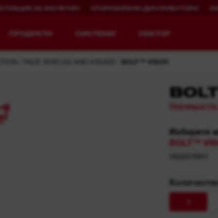
ИСТРАЦИЯ ЗА БЮЛЕТИН
ОТОРИЗИРАНИ ДИСТРИБУТОРИ
С
ПРОДУКТИ
СИСТЕМИ
СЕКТОР
CTION
FACE SHIELDS AND VISORS
BOLT™ VISOR
BOL
Напишете
5
Разгледай MX FUEL™
REDLITHIUM™ USB
Изберете 
MX FUEL™ FORGE™
BOLT™ VIS
4932479941
Количество
1