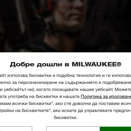
Добре дошли в MILWAUKEE®
йт използва бисквитки и подобна технология и ги използв
телно за персонализиране на съдържанието и подобряване 
и уебсайтът ни), когато посещавате нашия уебсайт. Может
ата употреба на бисквитки в нашата
Политика за иползван
01
02
03
04
мам всички бисквитки“, ако сте доволни да поставим всич
ройки на бисквитките“, ако искате да управлявате предпо
бисквитки.