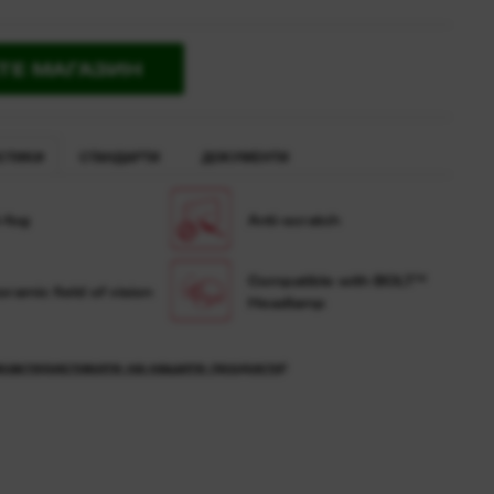
ТЕ МАГАЗИН
СТИКИ
СТАНДАРТИ
ДОКУМЕНТИ
-fog
Anti-scratch
Compatible with BOLT™
ramic field of vision
Headlamp
рактеристиките на нашите продукти