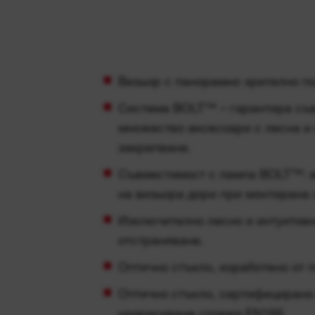
Визьор с панорамно зрително по
Система BOLT™ – гарантира съ
множество аксесоари с лесна и 
закрепване.
Съвместимост с лампа BOLT™: 
на визьора дори при монтирана 
Изключително лесно и интуитив
отстраняване.
Оптично стъкло, изработено от 
Оптично стъкло, сертифицирано 
надраскване според EN166.