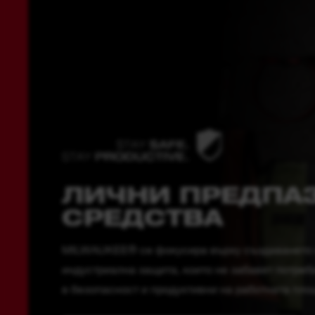
ЛИЧНИ ПРЕДПА
СРЕДСТВА
MILWAUKEE® се фокусира върху създаването 
индустриална защита, които не забавят потреби
в безопасност и продуктивни на работната пло