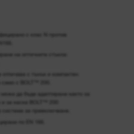
фицирано с клас N против
N166.
иране на оптичните стъкла:
 отличава с тънък и компактен
а само с BOLT™ 200.
 може да бъде адаптирана както за
 и за каска BOLT™ 200
а система за превключване.
цирани по EN 166.