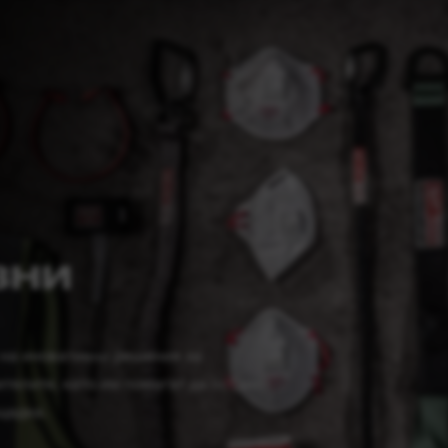
ЗНИ
на иновативни решения за
телите, като им помагат да останат
щадка.