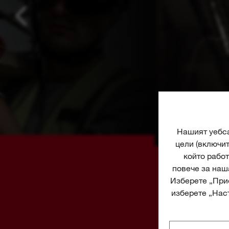
Нашият уебса
цели (включи
който работ
повече за наш
Изберете „Прие
изберете „Наст