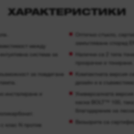
ХАРАКТЕРИСТИКИ
ле.
Оптично стъкло, серти
замъгляване според E
вместимост между
интуитивна система за
Налични са 2 типа тон
прозрачни и тонирани.
възможност за повдигане
Компактната версия се
лампа.
дизайн и е съвместим
но инсталиране и
Универсалната версия
каска BOLT™ 100, така
благодарение на лесн
поликарбонат.
Визьорите са сертифи
с клас N против