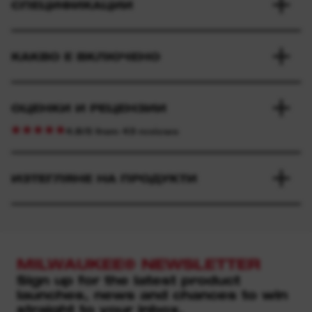
СПЕЦИФИКАЦИИ
КАКВО Е ВКЛЮЧЕНО
ОЦЕНКИ И РЕЦЕНЗИИ
4.8/5 from 43 reviews
ИЗТЕГЛЯНЕ НА ПРОДУКТИ
MILWAUKEE® NEWSLETTER
Sign up for the latest product
launches, news and chances to win
straight to your inbox.