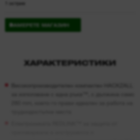
1 острие
НАМЕРЕТЕ МАГАЗИН
ХАРАКТЕРИСТИКИ
Високопроизводителен компактен HACKZALL
за използване с една ръка™, с дължина само
280 mm, което го прави идеален за работа на
труднодостъпни места
Електрониката REDLINK™ за защита от
претоварване в инструмента и