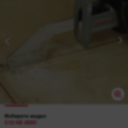
Изберете модел
C12 HZ-202C