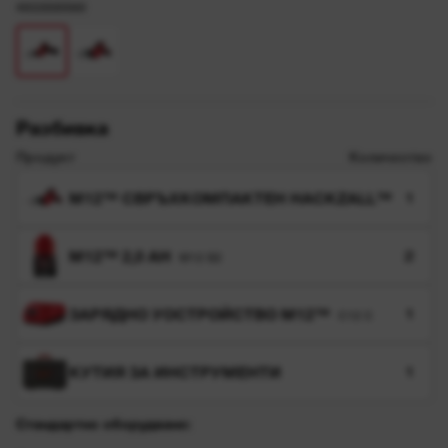
4933500560
Разбивка
Продукт
Количество
M12™ СВРЪХКОМПАКТЕН HACKZALL™
1
M12™ 2,0 AH
2
M12 B2
ЗАРЯДНО УОСТРОЙСТВО M12™
1
C12 C
КУТИЯ ЗА ИНСТРУМЕНТИ
1
Стандартно оборудване: