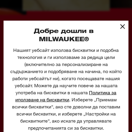
като осигурява повече време за работа и
повече работа през живота на
акумулаторната батерия
Добре дошли в
01
02
03
04
Гъвкава система за батерии: работи с всички
MILWAUKEE®
предлагани от MILWAUKEE®
M12™
батерии
Нашият уебсайт използва бисквитки и подобна
технология и ги използваме за редица цели
TECHNOLOGY DRIVEN
(включително за персонализиране на
TOOLS
съдържанието и подобряване на начина, по който
работи уебсайтът ни), когато посещавате нашия
Milwaukee® engineers don't just design tools, they
уебсайт. Можете да научите повече за нашата
design tools to help you do your job better, faster and
употреба на бисквитки в нашата
Политика за
safer.
иползване на бисквитки
. Изберете „Приемам
всички бисквитки“, ако сте доволни да поставим
всички бисквитки, и изберете „Настройки на
бисквитките“, ако искате да управлявате
предпочитанията си за бисквитки.