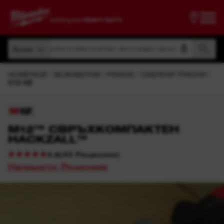
Търсене по номер на артикул, име на продукт, код на модел
Всички
Търсене по номер на артикул, име на продукт, код на модел
Всички
HOMEPAGE
БЕЗКАБЕЛНИ
РЯЗАНЕ
САБЛЕНИ ТРИОНИ
C12 HZ
M12™ СВРЪХКОМПАКТЕН
HACKZALL™
(
43
Рецензии
)
4.8
Напишете Рецензия