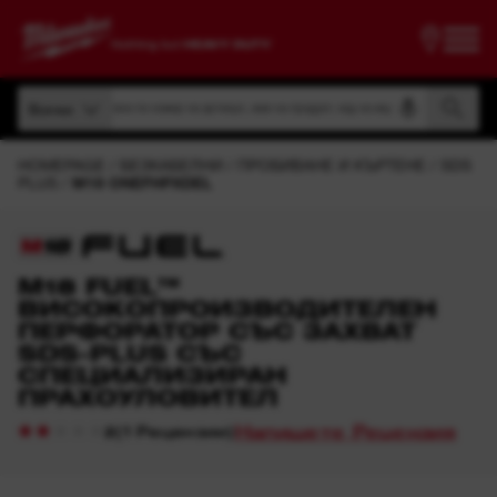
Търсене по номер на артикул, име на продукт, код на модел
Всички
Търсене по номер на артикул, име на продукт, код на модел
Всички
HOMEPAGE
БЕЗКАБЕЛНИ
ПРОБИВАНЕ И КЪРТЕНЕ
SDS
PLUS
M18 ONEFHPXDEL
M18 FUEL™
ВИСОКОПРОИЗВОДИТЕЛЕН
ПЕРФОРАТОР СЪС ЗАХВАТ
SDS-PLUS СЪС
СПЕЦИАЛИЗИРАН
ПРАХОУЛОВИТЕЛ
Напишете Рецензия
(
1
Рецензии
)
2