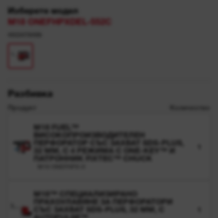
Изберете модел
M18 ONEFHPXDEL-552C
4933478498
Разбивка
Продукт
Количество
M18 FUEL™
ВИСОКОПРОИЗВОДИТЕЛЕН
ПЕРФОРАТОР СЪС ЗАХВАТ SDS-PLUS,
1
32 MM, С 4 РЕЖИМА С ONE-KEY™ И
ПАТРОННИК FIXTEC™ CHUCK
M18 ONEFHPX-0
M18™ СПЕЦИАЛИЗИРАНО
ПРАХОУЛАВЯНЕ ЗА ПЕРФОРАТОРИ
СЪС ЗАХВАТ SDS-PLUS, 32 MM, С
1
AUTOPULSE™