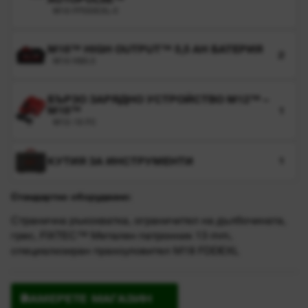
M18 FPDDEXL-0
M18™ HIGH OUTPUT™ 5,5 AH БАТЕРИЯ
2
M18 HB5.5
БЪРЗО ЗАРЯДНО УСТРОЙСТВО M12™ –
M18™
1
M12-18 FC
КУТИЯ ЗА ИНСТРУМЕНТИ
1
Стандартно оборудване:
Странична ръкохватка, ограничител на дълбочината,
грес, FIXTEC™ Метален патронник 13 mm,
специализиран прахоуловител M18 FDDEXL
НАМЕРЕТЕ МАГАЗИН