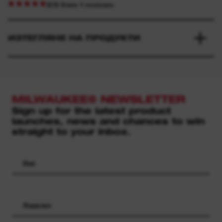
2/5 from 1 reviews
ИЗТЕГЛЯНЕ НА ПРОДУКТИ
MILWAUKEE® NEWSLETTER
Sign up for the latest product
launches, news and chances to win
straight to your inbox.