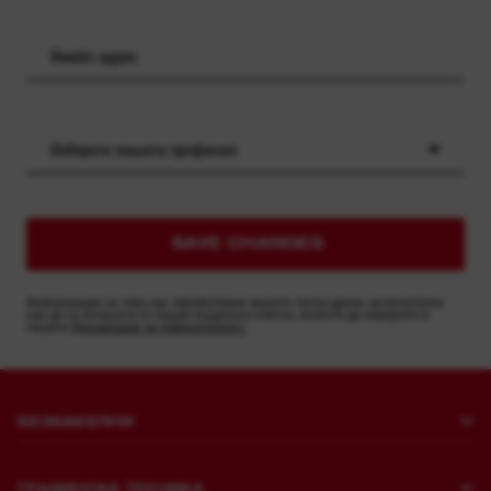
Изберете вашата професия
SAVE CHANGES
Информация за това как обработваме вашите лични данни, включително
как да се отпишете от нашия пощенски списък, можете да намерите в
нашата
Декларация за поверителност.
БЕЗКАБЕЛНИ
Пробиване и къртене
ГРАДИНСКА ТЕХНИКА