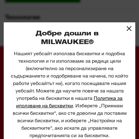
Технологии
Добре дошли в
MILWAUKEE®
Нашият уебсайт използва бисквитки и подобна
технология и ги използваме за редица цели
TECHNOLOGY DRIVEN
(включително за персонализиране на
TOOLS
съдържанието и подобряване на начина, по който
Milwaukee® engineers don't just design tools, they
работи уебсайтът ни), когато посещавате нашия
design tools to help you do your job better, faster and
уебсайт. Можете да научите повече за нашата
safer.
употреба на бисквитки в нашата
Политика за
иползване на бисквитки
. Изберете „Приемам
всички бисквитки“, ако сте доволни да поставим
всички бисквитки, и изберете „Настройки на
бисквитките“, ако искате да управлявате
DRIVEN TO
предпочитанията си за бисквитки.