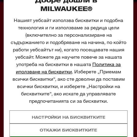
Добре дошли в
MILWAUKEE®
01
02
03
04
Нашият уебсайт използва бисквитки и подобна
технология и ги използваме за редица цели
(включително за персонализиране на
съдържанието и подобряване на начина, по който
работи уебсайтът ни), когато посещавате нашия
TECHNOLOGY DRIVEN
уебсайт. Можете да научите повече за нашата
TOOLS
употреба на бисквитки в нашата
Политика за
иползване на бисквитки
. Изберете „Приемам
Milwaukee® engineers don't just design tools, they
design tools to help you do your job better, faster and
всички бисквитки“, ако сте доволни да поставим
safer.
всички бисквитки, и изберете „Настройки на
бисквитките“, ако искате да управлявате
предпочитанията си за бисквитки.
НАСТРОЙКИ НА БИСКВИТКИТЕ
DRIVEN TO
OUTPERFORM™
ОТКАЖИ БИСКВИТКИТЕ