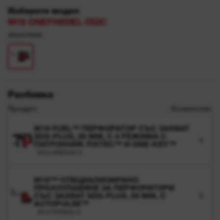
Изберете модел
M18 ONEFHXDEL-552C
4933478506
Разбивка
Продукт
Количество
M18 FUEL™ ПЕРФОРАТОР СЪС ЗАХВАТ
SDS-PLUS, 26 MM, С 4 РЕЖИМА С
1
ПАТРОННИК FIXTEC™ И ONE-KEY™
M18 ONEFHX-0
M18™ СПЕЦИАЛИЗИРАНО
ПРАХОУЛАВЯНЕ ЗА ПЕРФОРАТОРИ
СЪС ЗАХВАТ SDS-PLUS, 26 MM, С
1
AUTOPULSE™
M18 FDDEXL-0