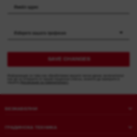
Изберете вашата професия
SAVE CHANGES
Информация за това как обработваме вашите лични данни, включително
как да се отпишете от нашия пощенски списък, можете да намерите в
нашата
Декларация за поверителност.
БЕЗКАБЕЛНИ
Пробиване и къртене
ГРАДИНСКА ТЕХНИКА
Закрепване