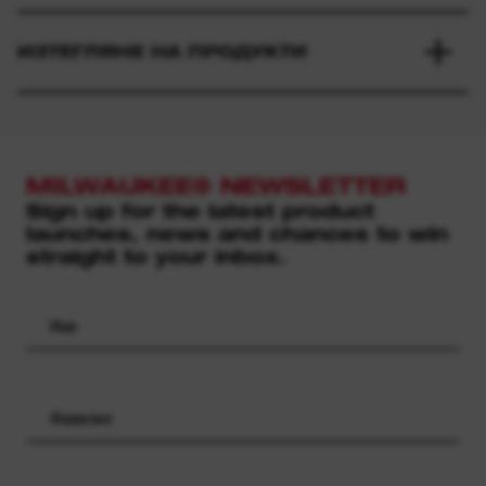
ИЗТЕГЛЯНЕ НА ПРОДУКТИ
MILWAUKEE® NEWSLETTER
Sign up for the latest product
launches, news and chances to win
straight to your inbox.