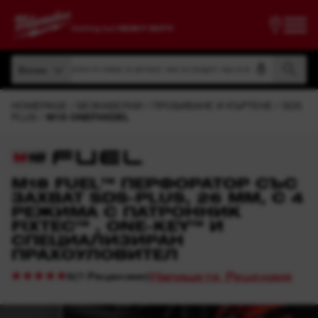
Търсене по номер на артикул, име на продукт, код на модел
Всички
Търсене по номер на артикул, име на продукт, код на модел
Всички
HOMEPAGE
БЕЗКАБЕЛНИ
ПРОБИВАНЕ И КЪРТЕНЕ
SDS
PLUS
M18 ONEFHXDEL
M18 FUEL™ ПЕРФОРАТОР СЪС
ЗАХВАТ SDS-PLUS, 26 MM, С 4
РЕЖИМА С ПАТРОННИК
FIXTEC™ , ONE-KEY™ И
СПЕЦИАЛИЗИРАН
ПРАХОУЛОВИТЕЛ
Напишете Рецензия
(
1
Рецензии
)
5