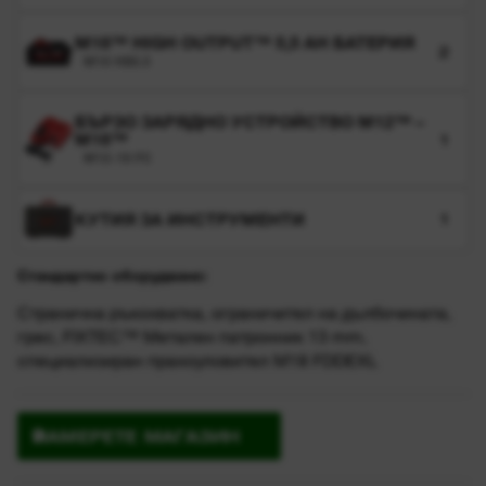
M18™ HIGH OUTPUT™ 5,5 AH БАТЕРИЯ
2
M18 HB5.5
БЪРЗО ЗАРЯДНО УСТРОЙСТВО M12™ –
M18™
1
M12-18 FC
КУТИЯ ЗА ИНСТРУМЕНТИ
1
Стандартно оборудване:
Странична ръкохватка, ограничител на дълбочината,
грес, FIXTEC™ Метален патронник 13 mm,
специализиран прахоуловител M18 FDDEXL
НАМЕРЕТЕ МАГАЗИН