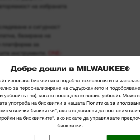
вторяемост на избраната
следяване и сигурност
латна, базирана на
и платформа за
шите инструменти.
ONE-
цията за дистанционно
Добре дошли в MILWAUKEE®
нализиране позволява
струмента към
йт използва бисквитки и подобна технология и ги използв
телно за персонализиране на съдържанието и подобряване 
и уебсайтът ни), когато посещавате нашия уебсайт. Может
ата употреба на бисквитки в нашата
Политика за иползван
мам всички бисквитки“, ако сте доволни да поставим всич
ройки на бисквитките“, ако искате да управлявате предпо
бисквитки.
ИЗАЦИЯ НА ПРИЛО