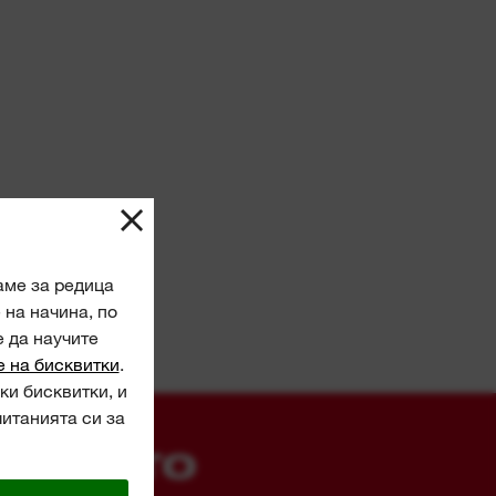
аме за редица
на начина, по
е да научите
е на бисквитки
.
ки бисквитки, и
читанията си за
ЖЕНИЕТО