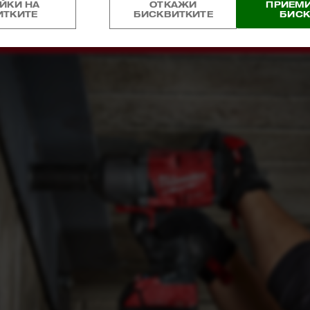
ЙКИ НА
ОТКАЖИ
ПРИЕМИ
ИТКИТЕ
БИСКВИТКИТЕ
БИСК