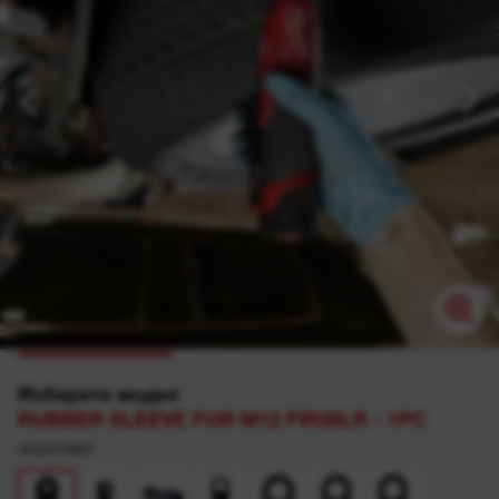
Изберете модел
RUBBER SLEEVE FOR M12 FIR38LR - 1PC
4932479097