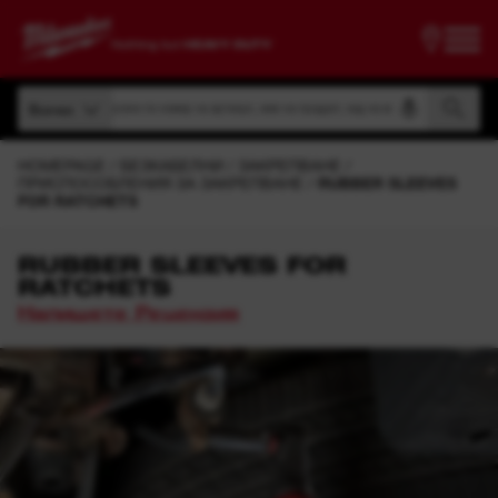
Търсене по номер на артикул, име на продукт, код на модел
Всички
Търсене по номер на артикул, име на продукт, код на модел
Всички
HOMEPAGE
БЕЗКАБЕЛНИ
ЗАКРЕПВАНЕ
ПРИСПОСОБЛЕНИЯ ЗА ЗАКРЕПВАНЕ
RUBBER SLEEVES
FOR RATCHETS
RUBBER SLEEVES FOR
RATCHETS
Напишете Рецензия