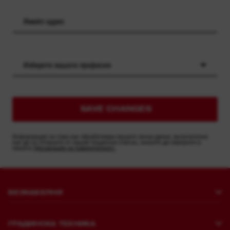
Изберете вашата професия
SAVE CHANGES
Информация за това как обработваме вашите лични данни, включително
как да се отпишете от нашия пощенски списък, можете да намерите в
нашата
Декларация за поверителност.
БЕЗКАБЕЛНИ
Пробиване и къртене
ГРАДИНСКА ТЕХНИКА