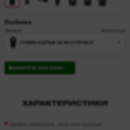
Разбивка
Продукт
Количество
ГУМЕН КАЛЪФ ЗА M12 FIR38LR
1
НАМЕРЕТЕ МАГАЗИН
ХАРАКТЕРИСТИКИ
Добре пасващата, лека конструкция