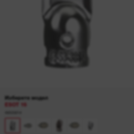
Изберете модел
ESOT 16
48533814