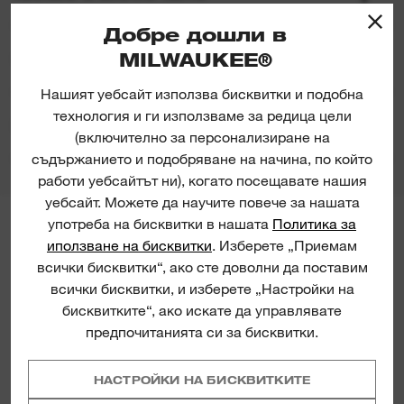
Добре дошли в
MILWAUKEE®
ОЦЕНКИ И РЕЦЕНЗИИ
Нашият уебсайт използва бисквитки и подобна
технология и ги използваме за редица цели
ИЗТЕГЛЯНЕ НА ПРОДУКТИ
(включително за персонализиране на
съдържанието и подобряване на начина, по който
работи уебсайтът ни), когато посещавате нашия
уебсайт. Можете да научите повече за нашата
употреба на бисквитки в нашата
Политика за
MILWAUKEE® NEWSLETTER
иползване на бисквитки
. Изберете „Приемам
Sign up for the latest product
всички бисквитки“, ако сте доволни да поставим
launches, news and chances to win
всички бисквитки, и изберете „Настройки на
straight to your inbox.
бисквитките“, ако искате да управлявате
предпочитанията си за бисквитки.
НАСТРОЙКИ НА БИСКВИТКИТЕ