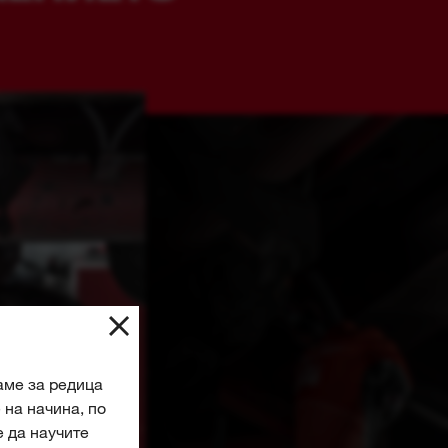
аме за редица
на начина, по
е да научите
е на бисквитки
.
ки бисквитки, и
читанията си за