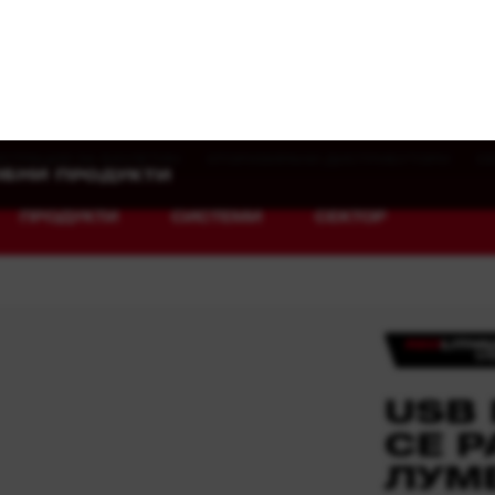
ИСТРАЦИЯ ЗА БЮЛЕТИН
ОТОРИЗИРАНИ ДИСТРИБУТОРИ
С
ПРОДУКТИ
СИСТЕМИ
СЕКТОР
USB
Разгледай MX FUEL™
REDLITHIUM™ USB
СЕ 
MX FUEL™ FORGE™
ЛУМ
(
5
Изберете 
L4 SL550-3