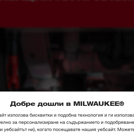
Добре дошли в MILWAUKEE®
йт използва бисквитки и подобна технология и ги използв
телно за персонализиране на съдържанието и подобряване 
и уебсайтът ни), когато посещавате нашия уебсайт. Может
ата употреба на бисквитки в нашата
Политика за иползван
мам всички бисквитки“, ако сте доволни да поставим всич
ройки на бисквитките“, ако искате да управлявате предпо
бисквитки.