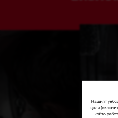
Нашият уебса
цели (включи
който работ
повече за наш
Изберете „Прие
изберете „Наст