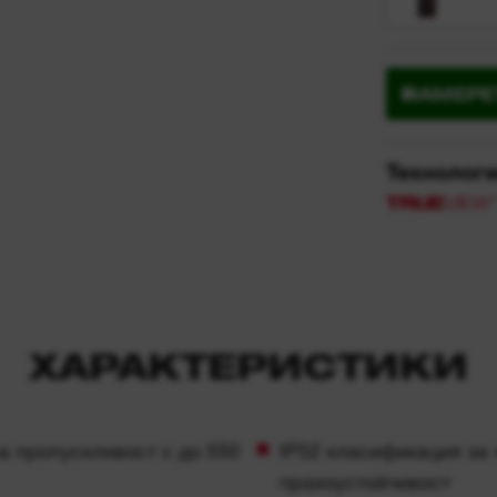
Технолог
ХАРАКТЕРИСТИКИ
 пропускливост с до 550
IP52 класификация за 
прахоустойчивост
умулаторна батерия USB
Магнитно прикрепване
прикрепване с кука за
 с 3 функции за избор за
Удобно зареждане на 
а при извършване на
USB
с USB-C кабел от