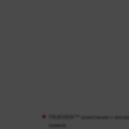
TRUEVIEW™ осветление с висока
лумена
До 5 часа време на работа с ак
REDLITHIUM™ 3,0 Ah
Работната лампа 3 в 1 разполага
прецизно фокусиране светлинат