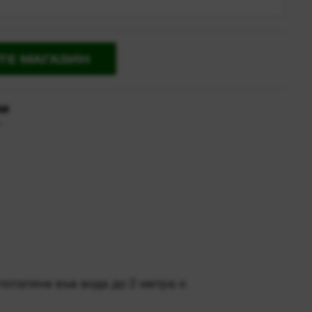
ии
потапяне във вода до 2 метра и
 за употреба със свободни ръце и
 сигурно съхранение
вградена батерия
REDLITHIUM™
 USB захранващ източник или AC