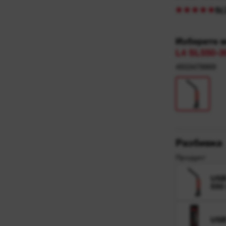
4933478869
Разбивка
Продукт
US
550
USB
НАМЕРЕ