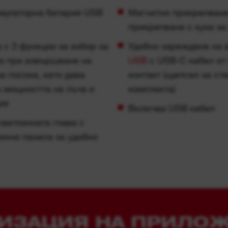
а посока, като дава
контакт (щепсел за сте
 мощността на лъча и
комплекта)
ия
Включва USB кабел
светлинната глава с
линни панела за удобно
ИЗАЦИЯ НА ПРИЛО