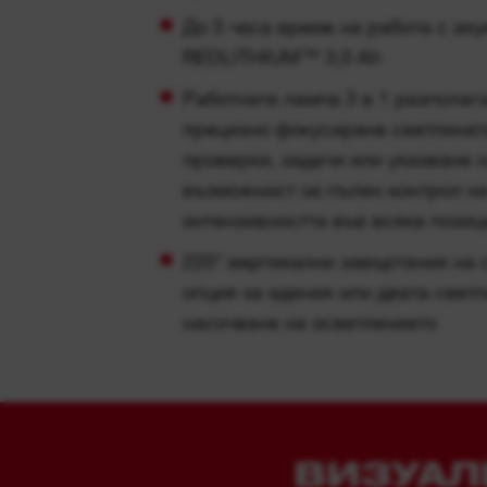
проверки, задачи или указване н
възможност за пълен контрол на
интензивността във всяка позиц
220° вертикални завъртания на 
опция за единия или двата свет
насочване на осветлението
ВИЗУАЛ