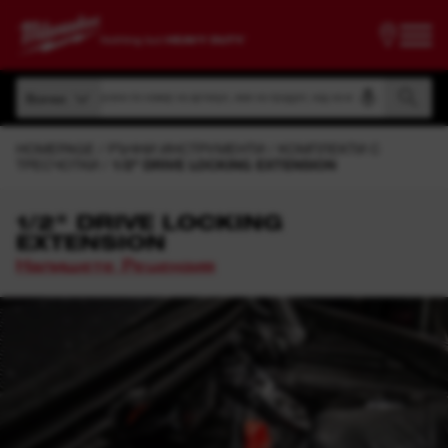
Търсене по номер на артикул, име на продукт, код на модел
Всички
Търсене по номер на артикул, име на продукт, код на модел
Всички
HOMEPAGE
РЪЧНИ ИНСТРУМЕНТИ
КОМПЛЕКТИ С
ТРЕСЧОТКИ
1/2" DRIVE LOCKING EXTENSION
1/2" DRIVE LOCKING
EXTENSION
Напишете Рецензия