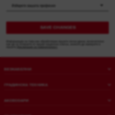
Изберете вашата професия
SAVE CHANGES
Информация за това как обработваме вашите лични данни, включително
как да се отпишете от нашия пощенски списък, можете да намерите в
нашата
Декларация за поверителност.
БЕЗКАБЕЛНИ
Пробиване и къртене
ГРАДИНСКА ТЕХНИКА
Закрепване
Косене на трева
Шлайфмашини и полиращи машини
АКСЕСОАРИ
Пилене и рязане
Къртене
Пробиване
Подрязване и почистване