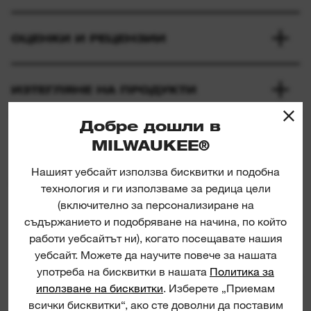
ОЦЕНКИ И РЕЦЕНЗИИ
ИЗТЕГЛЯНЕ НА ПРОДУКТИ
Добре дошли в
MILWAUKEE®
Нашият уебсайт използва бисквитки и подобна
ПОДОБНИ ПРОДУКТИ
технология и ги използваме за редица цели
(включително за персонализиране на
съдържанието и подобряване на начина, по който
Tradesman 3/8" Ratchet Set
работи уебсайтът ни), когато посещавате нашия
уебсайт. Можете да научите повече за нашата
употреба на бисквитки в нашата
Политика за
КОМПЛ
иползване на бисквитки
. Изберете „Приемам
всички бисквитки“, ако сте доволни да поставим