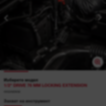
Изберете модел
1/2" DRIVE 76 MM LOCKING EXTENSION
4932480936
Захват на инструмент