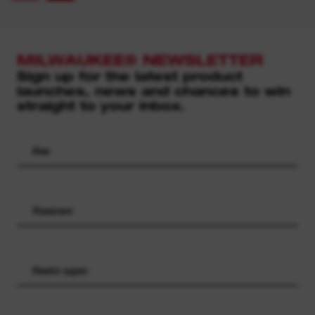
MILWAUKEE® NEWSLETTER
Sign up for the latest product
launches, news and chances to win
straight to your inbox.