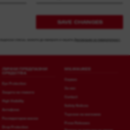
SAVE CHANGES
 пощенски списък, можете да намерите в нашата
Декларация за поверителност.
ЛИЧНИ ПРЕДПАЗНИ
MILWAUKEE
СРЕДСТВА
Сервиз
Eye Protection
За нас
Защита на главата
Contact
High Visibility
Safety Notices
Антифони
Търсене на магазини
Респираторни маски
Press Releases
Drop Protection