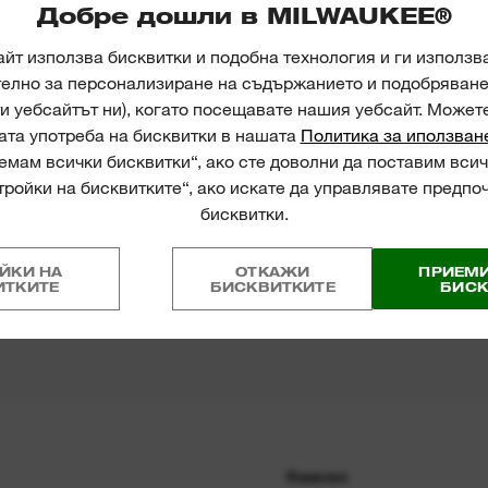
Добре дошли в MILWAUKEE®
йт използва бисквитки и подобна технология и ги използв
телно за персонализиране на съдържанието и подобряване 
и уебсайтът ни), когато посещавате нашия уебсайт. Может
ата употреба на бисквитки в нашата
Политика за иползван
мам всички бисквитки“, ако сте доволни да поставим всич
И
ройки на бисквитките“, ако искате да управлявате предпо
бисквитки.
УКТИ
ЙКИ НА
ОТКАЖИ
ПРИЕМИ
ИТКИТЕ
БИСКВИТКИТЕ
БИСК