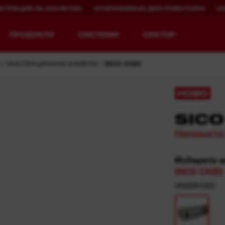
ИСТРАЦИЯ ЗА БЮЛЕТИН
ОТОРИЗИРАНИ ДИСТРИБУТОРИ
С
ПРОДУКТИ
СИСТЕМИ
СЕКТОР
ИНСПЕКЦИОННИ КАМЕРИ
SICO CH20
НОВО
SICO
Разгледай MX FUEL™
REDLITHIUM™ USB
Напишете
MX FUEL™ FORGE™
Изберете 
SICO CH20
4932501263