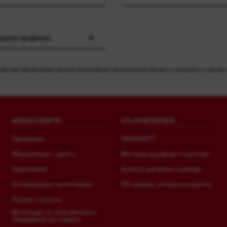
вашата професия
ва как обработваме вашите лични данни, включително как да се отпишете от нашия
АКСЕСОАРИ
СЪХРАНЕНИЕ
Пробиване
PACKOUT™
Обработване с длето
Метални шкафове и системи
Закрепване
Колани, джобове и раници
Отстраняване на материал
HD куфари, вложки и колички
Пилене и рязане
Аксесоари за електрическо
оборудване на открито