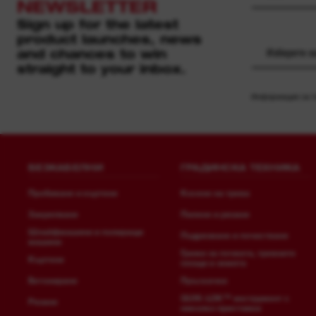
NEWSLETTER
Sign up for the latest
product launches, news
and chances to win
Изберете 
straight to your inbox.
Информация за то
БЕЗКАБЕЛНИ
ГРАДИНСКА ТЕХНИКА
Пробиване и къртене
Косене на трева
Закрепване
Пилене и рязане
Шлайфмашини и полиращи
Подрязване и почистване
машини
Грижи за почвата, тревните
Къртене
площи и земята
Бетониране
Пръскачки
QUIK-LOK™ инструмент с
Рязане
няколко приставки