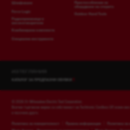
Приспособления за
Шлифоване
оборудване на открито
Force Logic
Outdoor Hand Tools
Радиоприемници и
високоговорители
Комбинирани комплекти
Специални инструменти
ИЗТЕГЛЯНИЯ
КАТАЛОГ ЗА ПРЕДПАЗНИ ОБУВКИ
© 2026 От Milwaukee Electric Tool Corporation.
Всички търговски марки са собственост на Techtronic Cordless GP, освен ако
е посочено друго.
Политика за поверителност
Правна информация
Политика за 