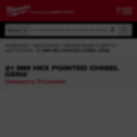
Търсене по номер на артикул, име на продукт, код на модел
Всички
Търсене по номер на артикул, име на продукт, код на модел
Всички
HOMEPAGE
АКСЕСОАРИ
ОБРАБОТВАНЕ С ДЛЕТО
ШЕСТОГРАМ
21 MM HEX POINTED CHISEL GEN2
21 MM HEX POINTED CHISEL
GEN2
Напишете Рецензия