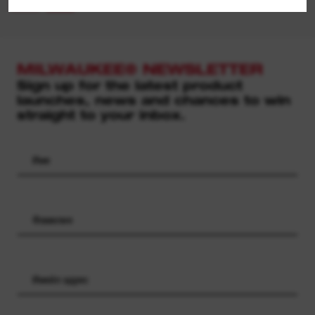
MILWAUKEE® NEWSLETTER
Sign up for the latest product
launches, news and chances to win
straight to your inbox.