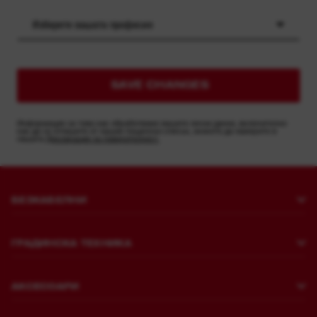
Изберете вашата професия
SAVE CHANGES
Информация за това как обработваме вашите лични данни, включително
как да се отпишете от нашия пощенски списък, можете да намерите в
нашата
Декларация за поверителност.
БЕЗКАБЕЛНИ
Пробиване и къртене
ГРАДИНСКА ТЕХНИКА
Закрепване
Косене на трева
Шлайфмашини и полиращи машини
АКСЕСОАРИ
Пилене и рязане
Къртене
Пробиване