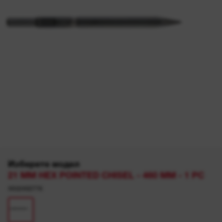
Изберете модел
21 MM HEX POINTED CHISEL - 460 MM - 1 PC
4932492776