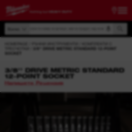
Търсене по номер на артикул, име на продукт, код на модел
Всички
Търсене по номер на артикул, име на продукт, код на модел
Всички
HOMEPAGE
РЪЧНИ ИНСТРУМЕНТИ
КОМПЛЕКТИ С
ТРЕСЧОТКИ
3/8'' DRIVE METRIC STANDARD 12-POINT
SOCKET
3/8'' DRIVE METRIC STANDARD
12-POINT SOCKET
Напишете Рецензия