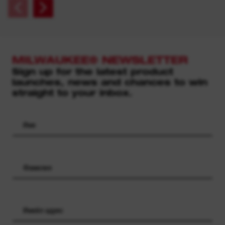
MILWAUKEE® NEWSLETTER
Sign up for the latest product
launches, news and chances to win
straight to your inbox.