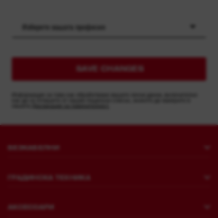
Изберете вашата професия
SAVE CHANGES
Информация за това как обработваме вашите лични данни, включително
как да се отпишете от нашия пощенски списък, можете да намерите в
нашата
Декларация за поверителност.
БЕЗКАБЕЛНИ
Пробиване и къртене
ГРАДИНСКА ТЕХНИКА
Закрепване
Косене на трева
Шлайфмашини и полиращи машини
АКСЕСОАРИ
Пилене и рязане