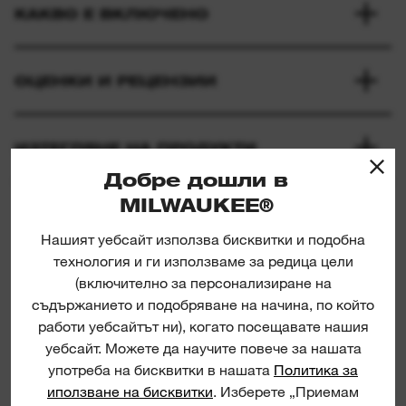
КАКВО Е ВКЛЮЧЕНО
ОЦЕНКИ И РЕЦЕНЗИИ
ИЗТЕГЛЯНЕ НА ПРОДУКТИ
Добре дошли в
MILWAUKEE®
Нашият уебсайт използва бисквитки и подобна
технология и ги използваме за редица цели
(включително за персонализиране на
съдържанието и подобряване на начина, по който
работи уебсайтът ни), когато посещавате нашия
Tradesman 3/8" Ratchet Set
уебсайт. Можете да научите повече за нашата
употреба на бисквитки в нашата
Политика за
иползване на бисквитки
. Изберете „Приемам
КОМПЛ