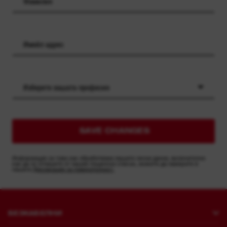
Изберете вашата професия
SAVE CHANGES
Информация за това как обработваме вашите лични данни, включително
как да се отпишете от нашия пощенски списък, можете да намерите в
нашата
Декларация за поверителност.
БЕЗКАБЕЛНИ