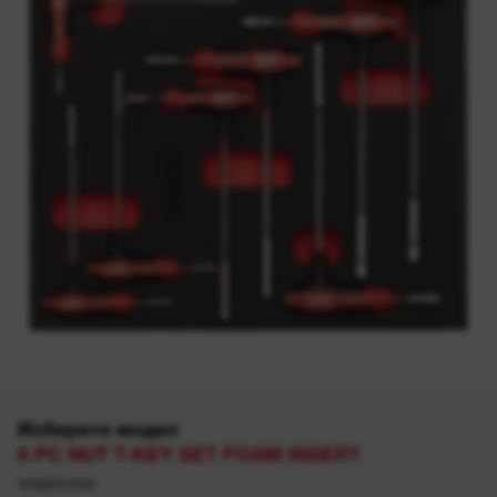
Изберете модел
8 PC NUT T-KEY SET FOAM INSERT
4932501232