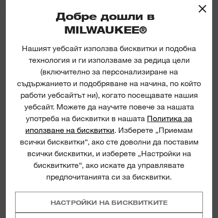
Добре дошли в
НОВО
MILWAUKEE®
Empty Foam Insert
Pliers. 
Нашият уебсайт използва бисквитки и подобна
технология и ги използваме за редица цели
PLIER
(включително за персонализиране на
съдържанието и подобряване на начина, по който
работи уебсайтът ни), когато посещавате нашия
уебсайт. Можете да научите повече за нашата
употреба на бисквитки в нашата
Политика за
иползване на бисквитки
. Изберете „Приемам
всички бисквитки“, ако сте доволни да поставим
всички бисквитки, и изберете „Настройки на
бисквитките“, ако искате да управлявате
предпочитанията си за бисквитки.
НАСТРОЙКИ НА БИСКВИТКИТЕ