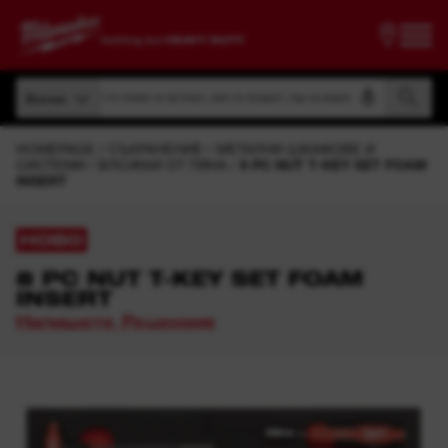
Търсене по номер на артикул, име на продукт, код на модел
Всички
Търсене по номер на артикул, име на продукт, код на модел
Всички
HOMEPAGE
СЪХРАНЕНИЕ
МЕТАЛНИ ШКАФОВЕ И
СИСТЕМИ
ВЛОЖКИ ОТ ПЯНА
8 PC NUT T-KEY SET FOAM
INSERT
НОВО
8 PC NUT T-KEY SET FOAM
INSERT
Напишете Рецензия