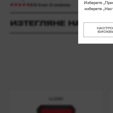
Изберете „Прие
5/5 from 3 reviews
изберете „Наст
ИЗТЕГЛЯНЕ НА ПРОД
НАСТРО
БИСКВ
LLD50