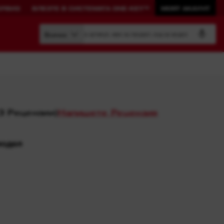
ЕРВИЗ
ВЛЕЗТЕ В СИСТЕМАТА ONE-KEY™
МОЯТ АКАУНТ
Търсене по номер на артикул, име на продукт, код на модел
Всички
3
Рецензии
)
Напишете Рецензия
ИЗГРАДЕТЕ
Разгледай ONE-KEY™
ВАШАТА
СИСТЕМА.
View All One-Key Connected
модел
Tools
PACKOUT™
Влезте в системата ONE-
KEY™