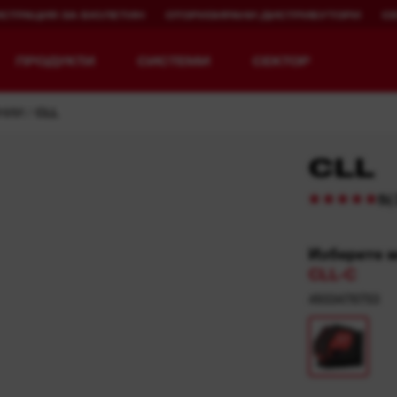
ИСТРАЦИЯ ЗА БЮЛЕТИН
ОТОРИЗИРАНИ ДИСТРИБУТОРИ
С
ПРОДУКТИ
СИСТЕМИ
СЕКТОР
НИИ
CLL
CLL
(
5
Разгледай MX FUEL™
REDLITHIUM™ USB
MX FUEL™ FORGE™
Изберете 
CLL-C
4933478753