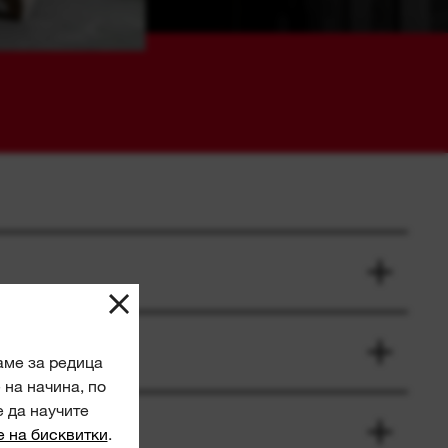
аме за редица
на начина, по
е да научите
е на бисквитки
.