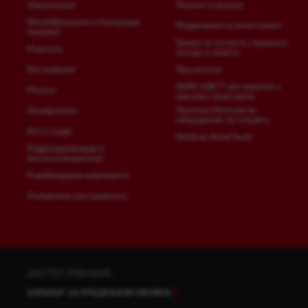
Закрепване
Пилене и рязане
Шлайфмашини и полиращи
Подрязване и почистване
машини
Грижи за почвата, тревните
Къртене
площи и земята
Бетониране
Пръскачки
QUIK-LOK™ инструмент с
Рязане
няколко приставки
Приспособления за
Шлифоване
оборудване на открито
Force Logic
Outdoor Hand Tools
Радиоприемници и
високоговорители
Комбинирани комплекти
Специални инструменти
ИЗТЕГЛЯНИЯ
КАТАЛОГ ЗА ПРЕДПАЗНИ ОБУВКИ