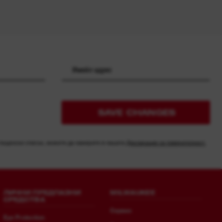
SAVE CHANGES
 пощенски списък, можете да намерите в нашата
Декларация за поверителност.
ЛИЧНИ ПРЕДПАЗНИ
MILWAUKEE
СРЕДСТВА
Сервиз
Eye Protection