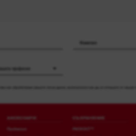
вашата професия
ва как обработваме вашите лични данни, включително как да се отпишете от нашия
АКСЕСОАРИ
СЪХРАНЕНИЕ
Пробиване
PACKOUT™