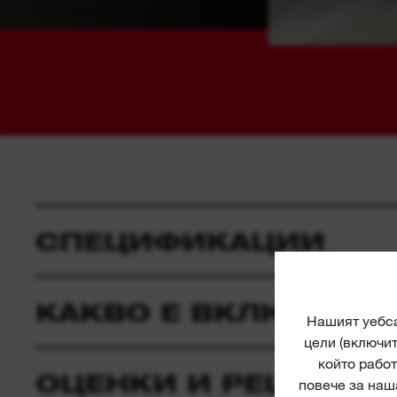
СПЕЦИФИКАЦИИ
КАКВО Е ВКЛЮЧЕНО
Нашият уебса
цели (включи
който работ
ОЦЕНКИ И РЕЦЕНЗИ
повече за наш