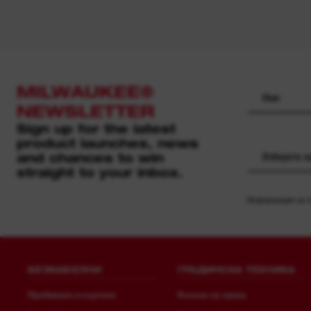
MILWAUKEE®
NEWSLETTER
Sign up for the latest
product launches, news
and chances to win
Изберете 
straight to your inbox.
Информация за то
БЕЗКАБЕЛНИ
ГРАДИНСКА ТЕХНИКА
Пробиване и къртене
Косене на трева