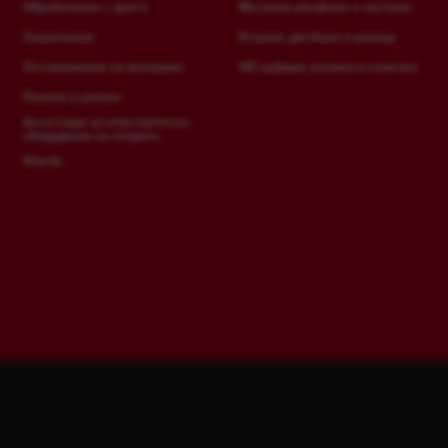
Обработване с длето
Метални шкафове и системи
Закрепване
Колани, джобове и раници
Отстраняване на материал
HD куфари, вложки и колички
Пилене и рязане
Аксесоари за електрическо
оборудване на открито
Stands