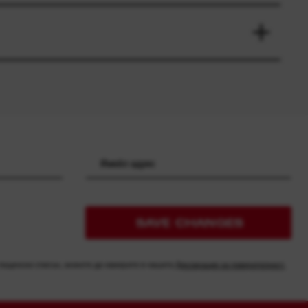
SAVE CHANGES
 пощенски списък, можете да намерите в нашата
Декларация за поверителност.