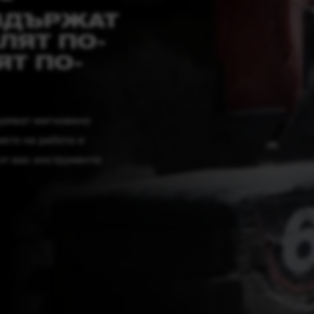
ИЗДЪРЖАТ
ЛЯТ ПО-
ЯТ ПО-
ряват мигновено
ето на работа и
от вас инструменти