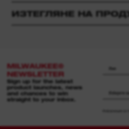
ИЗТЕГЛЯНЕ НА ПРОД
MILWAUKEE®
NEWSLETTER
Sign up for the latest
product launches, news
and chances to win
Изберете 
straight to your inbox.
Информация за то