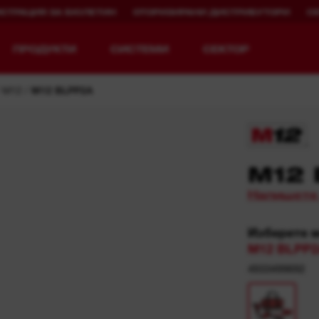
ИСТРАЦИЯ ЗА БЮЛЕТИН
ОТОРИЗИРАНИ ДИСТРИБУТОРИ
С
ПРОДУКТИ
СИСТЕМИ
СЕКТОР
M12
M12 BLPP2A
M12 
Разгледай MX FUEL™
REDLITHIUM™ USB
Напишете
MX FUEL™ FORGE™
Изберете 
M12 BLPP2
4933499692