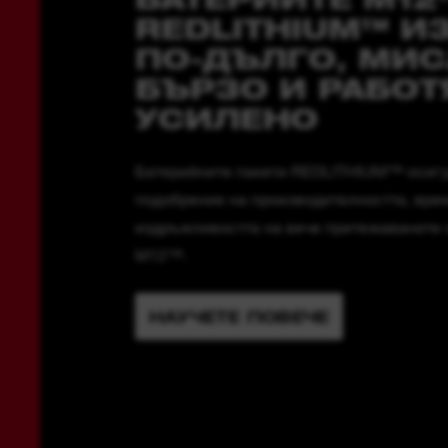
REDLITHIUM™ 
ПО-ДЪЛГО, МИС
БЪРЗО И РАБОТ
УСИЛЕНО
Батерийните пакети REDLITHIUM™ осигу
подобрение на производителността, врем
издръжливостта на вече притежаваните 
M12™.
НАУЧЕТЕ ПОВЕЧЕ