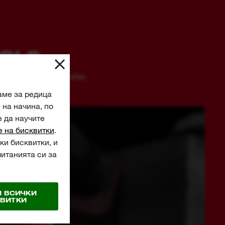
OOLS
better, faster and safer.
аме за редица
на начина, по
е да научите
е на бисквитки
.
ки бисквитки, и
читанията си за
 ВСИЧКИ
ВИТКИ