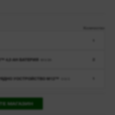
Количество
1
™ 4,0 AH БАТЕРИЯ
2
M12 B4
РЯДНО УОСТРОЙСТВО M12™
1
C12 C
ТЕ МАГАЗИН