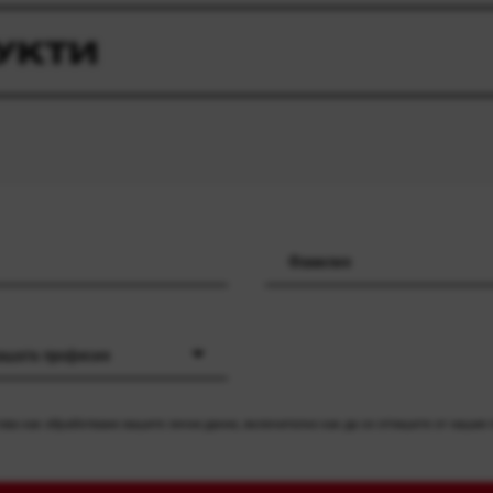
УКТИ
вашата професия
ва как обработваме вашите лични данни, включително как да се отпишете от нашия