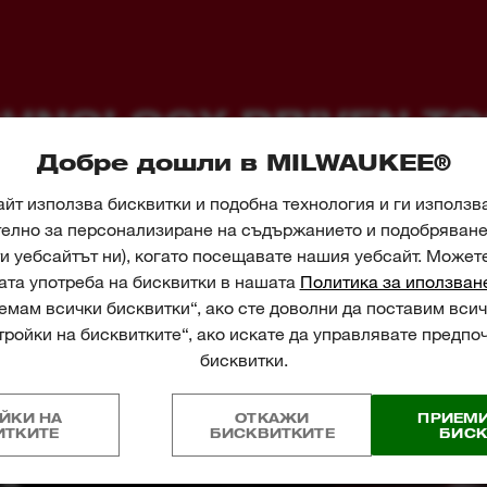
HNOLOGY DRIVEN T
Добре дошли в MILWAUKEE®
't just design tools, they design tools to help you do your job 
йт използва бисквитки и подобна технология и ги използв
телно за персонализиране на съдържанието и подобряване 
и уебсайтът ни), когато посещавате нашия уебсайт. Может
ата употреба на бисквитки в нашата
Политика за иползван
мам всички бисквитки“, ако сте доволни да поставим всич
ройки на бисквитките“, ако искате да управлявате предпо
бисквитки.
ЙКИ НА
ОТКАЖИ
ПРИЕМИ
ИТКИТЕ
БИСКВИТКИТЕ
БИСК
™