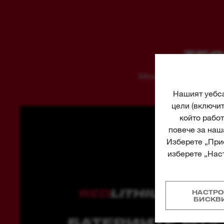
TEC
Milwaukee® engineers don
Нашият уебса
цели (включи
който работ
повече за наш
Изберете „Прие
изберете „Наст
НАСТРО
БИСКВ
БАТЕРИИТЕ M12