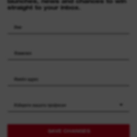
launches, news and chances to win
straight to your inbox.
Изберете вашата професия
SAVE CHANGES