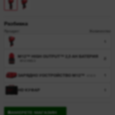
Разбивка
Продукт
Количество
1
M12™ HIGH OUTPUT™ 2,5 AH БАТЕРИЯ
2
M12 HB2.5
ЗАРЯДНО УОСТРОЙСТВО M12™
1
C12 C
HD КУФАР
1
НАМЕРЕТЕ МАГАЗИН