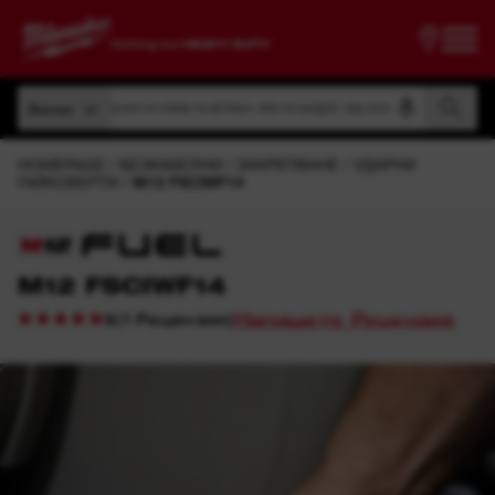
Търсене по номер на артикул, име на продукт, код на модел
Всички
Търсене по номер на артикул, име на продукт, код на модел
Всички
HOMEPAGE
БЕЗКАБЕЛНИ
ЗАКРЕПВАНЕ
УДАРНИ
ГАЙКОВЕРТИ
M12 FSCIWF14
M12 FSCIWF14
Напишете Рецензия
(
1
Рецензии
)
5