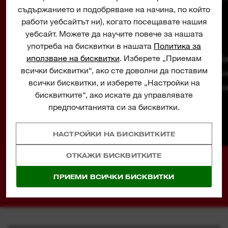
и се отличава с три изключителни
съдържанието и подобряване на начина, по който
иновации на MILWAUKEE® - безчетковия
работи уебсайтът ни), когато посещавате нашия
уебсайт. Можете да научите повече за нашата
двигател POWERSTATE™, акумулаторния
употреба на бисквитки в нашата
Политика за
блок REDLITHIUM™ и интелигентния
иползване на бисквитки
. Изберете „Приемам
Ба
хардуер и софтуер REDLINK PLUS™.
всички бисквитки“, ако сте доволни да поставим
оси
всички бисквитки, и изберете „Настройки на
произ
бисквитките“, ако искате да управлявате
издр
предпочитанията си за бисквитки.
НАСТРОЙКИ НА БИСКВИТКИТЕ
ОТКАЖИ БИСКВИТКИТЕ
ПРИЕМИ ВСИЧКИ БИСКВИТКИ