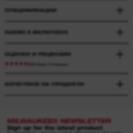
СПЕЦИФИКАЦИИ
КАКВО Е ВКЛЮЧЕНО
ОЦЕНКИ И РЕЦЕНЗИИ
5/5 from 1 reviews
ИЗТЕГЛЯНЕ НА ПРОДУКТИ
MILWAUKEE® NEWSLETTER
Sign up for the latest product