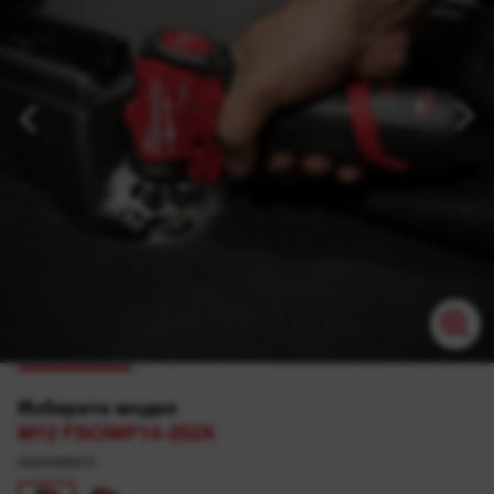
Изберете модел
M12 FSCIWF14-252X
4933498974