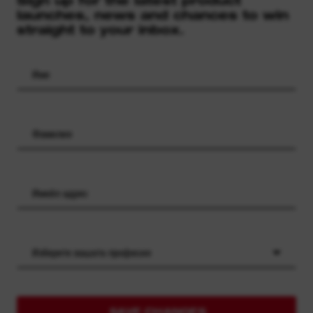
launches, news and chances to win
straight to your inbox.
Изберете вашата професия
SAVE CHANGES