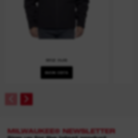
M12 HJ6
ВИЖ СЕГА
MILWAUKEE® NEWSLETTER
Sign up for the latest product