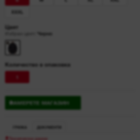
XXXL
Цвят
Избран цвят
:
Черно
Количество в опаковка
1
НАМЕРЕТЕ МАГАЗИН
ГРИЖА
ДОКУМЕНТИ
Технически данни