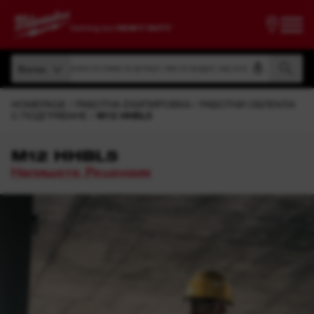
Търсене по номер на артикул, име на продукт, код на модел
Всички
Търсене по номер на артикул, име на продукт, код на модел
Всички
HOMEPAGE
РАБОТНА ЕКИПИРОВКА
РАБОТНИ ОБЛЕКЛА
С ПОДГРЯВАНЕ
M12 HHBL5
M12 HHBL5
Напишете Рецензия