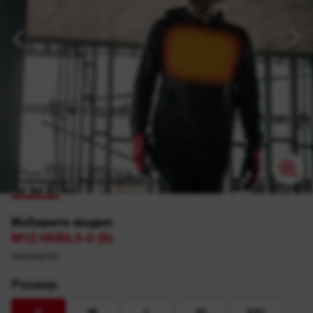
Изберете модел
M12 HHBL5-0 (S)
4932499187
Размер
S
M
L
XL
XXL