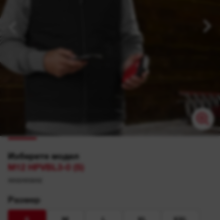
Изберете модел
M12 HPVBL3-0 (S)
4932493842
Размер
S
M
L
XL
XXL