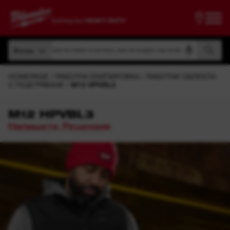
Търсене по номер на артикул, име на продукт, код на модел
Всички
Търсене по номер на артикул, име на продукт, код на модел
Всички
HOMEPAGE
РАБОТНА ЕКИПИРОВКА
РАБОТНИ ОБЛЕКЛА
С ПОДГРЯВАНЕ
M12 HPVBL3
M12 HPVBL3
Напишете Рецензия