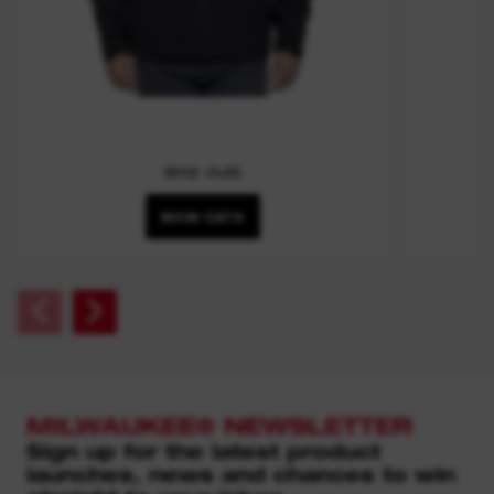
M12 HJ6
ВИЖ СЕГА
MILWAUKEE® NEWSLETTER
Sign up for the latest product
launches, news and chances to win