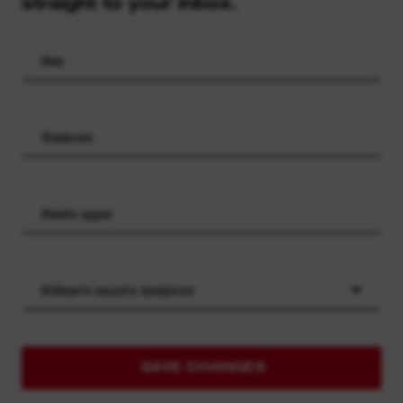
straight to your inbox.
Изберете вашата професия
SAVE CHANGES