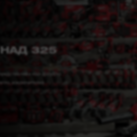
 НАД 325
редставлява най-доброто
егло, изключителна