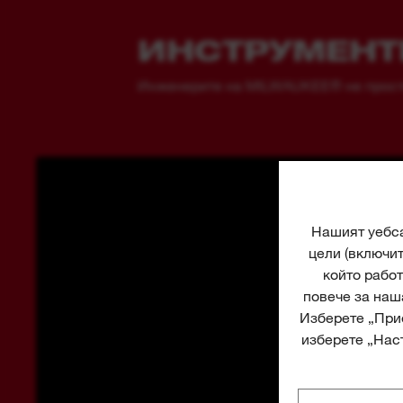
ИНСТРУМЕНТ
Инженерите на MILWAUKEE® не просто 
Нашият уебса
цели (включи
който работ
повече за наш
Изберете „Прие
изберете „Наст