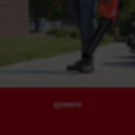
01
02
03