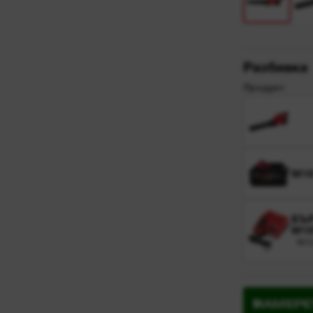
Разбивка
Продукт
M18
БЪ
M1
M12
НАМЕРЕ