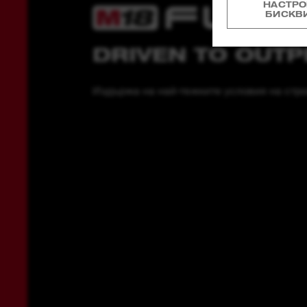
НАСТРО
БИСКВ
DRIVEN TO OUT
Издържа на най-тежките условия на стр