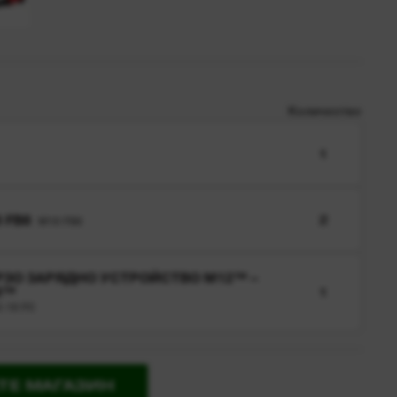
Количество
1
 FB8
2
M18 FB8
РЗО ЗАРЯДНО УСТРОЙСТВО M12™ –
8™
1
-18 FC
ТЕ МАГАЗИН