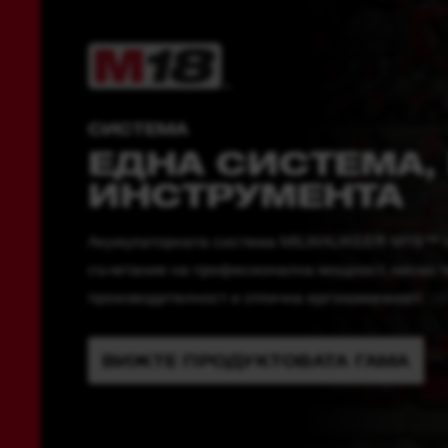
СИСТЕМА
ЕДНА СИСТЕМА,
ИНСТРУМЕНТА
Акумулаторната система MILWAUKEE® M18™ п
съчетание на професионална мощност, ниско т
производителност и отлична ергономичност.
ВИЖТЕ ПРОДУКТОВАТА ГАМА