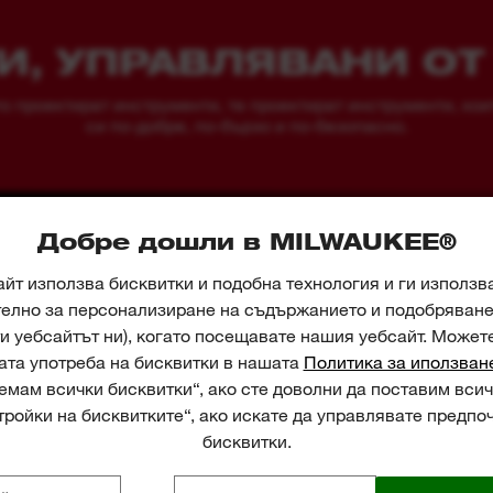
И, УПРАВЛЯВАНИ ОТ
проектират инструменти, те проектират инструменти, коит
си по-добре, по-бързо и по-безопасно.
Добре дошли в MILWAUKEE®
йт използва бисквитки и подобна технология и ги използв
телно за персонализиране на съдържанието и подобряване 
и уебсайтът ни), когато посещавате нашия уебсайт. Может
ата употреба на бисквитки в нашата
Политика за иползван
мам всички бисквитки“, ако сте доволни да поставим всич
ройки на бисквитките“, ако искате да управлявате предпо
бисквитки.