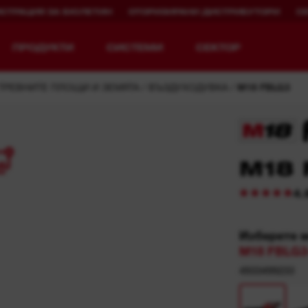
ИСТРАЦИЯ ЗА БЮЛЕТИН
ОТОРИЗИРАНИ ДИСТРИБУТОРИ
С
ПРОДУКТИ
СИСТЕМИ
СЕКТОР
 ТРЕВНИТЕ ПЛОЩИ И ЗЕМЯТА
ВЪЗДУХОДУВКА
M18 FBLG3
6
M18 
Разгледай MX FUEL™
REDLITHIUM™ USB
MX FUEL™ FORGE™
4.
Изберете 
M18 FBLG3
4933499233