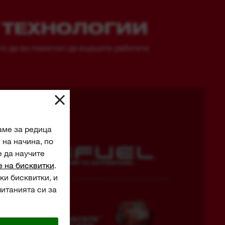
 ТЕХНОЛОГИИ
о да ви помогнат да вършите работата
аме за редица
на начина, по
е да научите
е на бисквитки
.
ки бисквитки, и
читанията си за