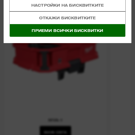
MVA-1
НАСТРОЙКИ НА БИСКВИТКИТЕ
ОТКАЖИ БИСКВИТКИТЕ
ПРИЕМИ ВСИЧКИ БИСКВИТКИ
MVA-1
ВИЖ СЕГА