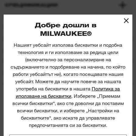
СПЕЦИФИКАЦИИ
Добре дошли в
КАКВО Е ВКЛЮЧЕНО
MILWAUKEE®
Нашият уебсайт използва бисквитки и подобна
ОЦЕНКИ И РЕЦЕНЗИИ
технология и ги използваме за редица цели
(включително за персонализиране на
съдържанието и подобряване на начина, по който
ИЗТЕГЛЯНЕ НА ПРОДУКТИ
работи уебсайтът ни), когато посещавате нашия
уебсайт. Можете да научите повече за нашата
употреба на бисквитки в нашата
Политика за
иползване на бисквитки
. Изберете „Приемам
всички бисквитки“, ако сте доволни да поставим
всички бисквитки, и изберете „Настройки на
бисквитките“, ако искате да управлявате
предпочитанията си за бисквитки.