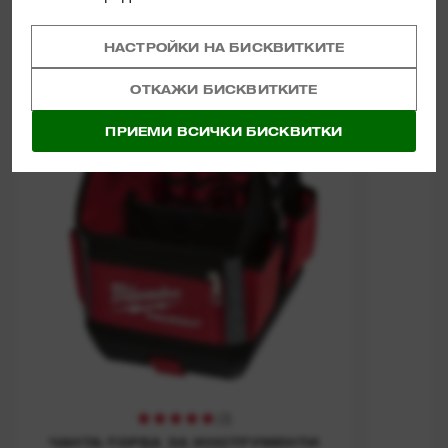
НАСТРОЙКИ НА БИСКВИТКИТЕ
Packout Tote Toolbag
ОТКАЖИ БИСКВИТКИТЕ
ПРИЕМИ ВСИЧКИ БИСКВИТКИ
(
3
)
ЧАНТА-ТОРБА ЗА ИНСТРУМЕНТИ