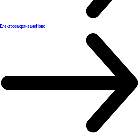
Електрозахранване
Ново