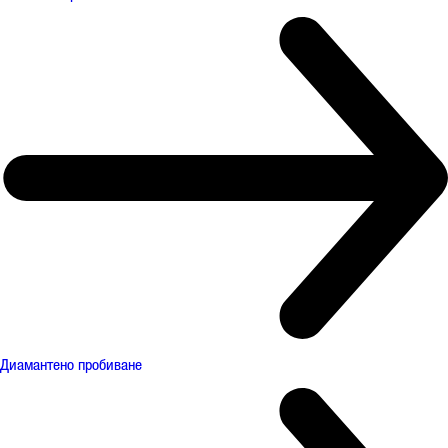
Диамантено пробиване