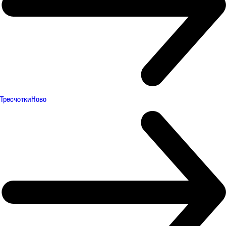
Тресчотки
Ново