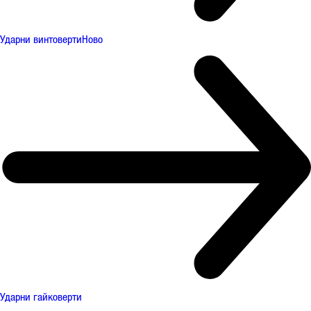
Ударни винтоверти
Ново
Ударни гайковерти