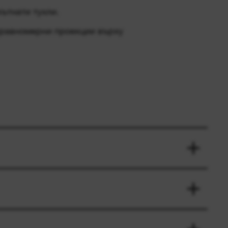
ътнати тухли.
еравномерни проекции върху