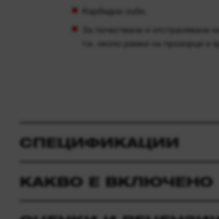
Карбидни зъби.
За почистване и отстраняване н
т.е. около рамки на прозорци и в
СПЕЦИФИКАЦИИ
КАКВО Е ВКЛЮЧЕНО