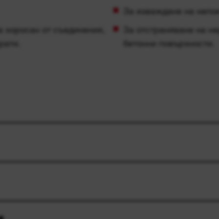
За изваждане на непок
а хоросан от съединения,
За отстраняване на н
рати.
бетонни повърхности.