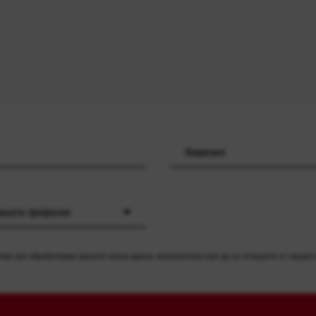
вашата професия
ва как обработваме вашите лични данни, включително как да се отпишете от нашия