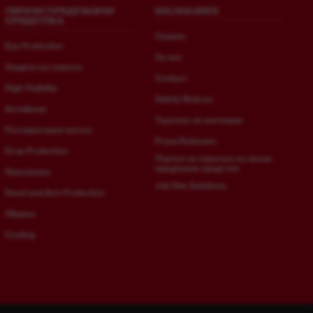
ЛИЧНИ ПРЕДПАЗНИ
MILWAUKEE
СРЕДСТВА
Сервиз
Eye Protection
За нас
Защита на главата
Contact
High Visibility
Safety Notices
Антифони
Търсене на магазини
Респираторни маски
Press Releases
Drop Protection
Портал за поръчки на лични
предпазни средства
Наколенки
Job Site Solutions
Hand and Arm Protection
Обувки
Cooling