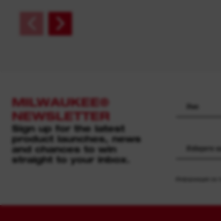
MILWAUKEE®
NEWSLETTER
Sign up for the latest
product launches, news
and chances to win
Изберете 
straight to your inbox.
Информация за то