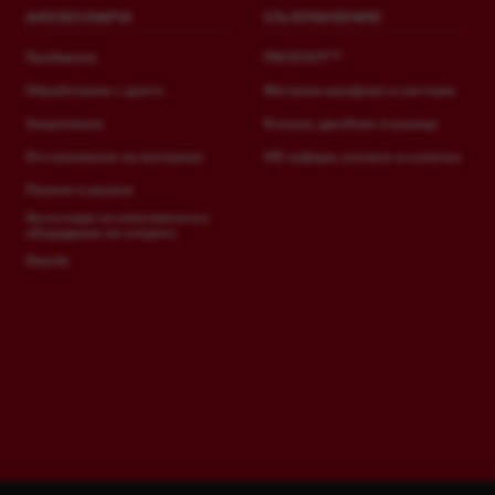
АКСЕСОАРИ
СЪХРАНЕНИЕ
Пробиване
PACKOUT™
Обработване с длето
Метални шкафове и системи
Закрепване
Колани, джобове и раници
Отстраняване на материал
HD куфари, вложки и колички
Пилене и рязане
Аксесоари за електрическо
оборудване на открито
Stands