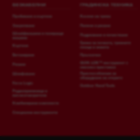
БЕЗКАБЕЛНИ
ГРАДИНСКА ТЕХНИКА
Пробиване и къртене
Косене на трева
Закрепване
Пилене и рязане
Шлайфмашини и полиращи
Подрязване и почистване
машини
Грижи за почвата, тревните
Къртене
площи и земята
Бетониране
Пръскачки
QUIK-LOK™ инструмент с
Рязане
няколко приставки
Приспособления за
Шлифоване
оборудване на открито
Force Logic
Outdoor Hand Tools
Радиоприемници и
високоговорители
Комбинирани комплекти
Специални инструменти