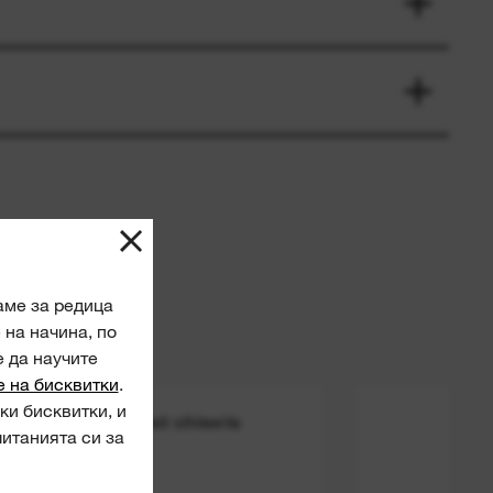
аме за редица
на начина, по
е да научите
е на бисквитки
.
ки бисквитки, и
SDS-Plus thin flat chisels
SDS
читанията си за