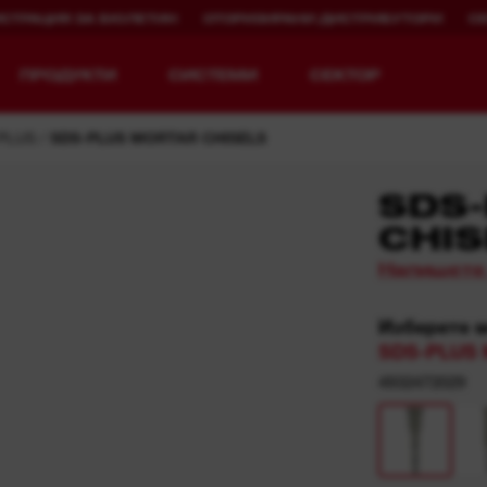
ИСТРАЦИЯ ЗА БЮЛЕТИН
ОТОРИЗИРАНИ ДИСТРИБУТОРИ
С
ПРОДУКТИ
СИСТЕМИ
СЕКТОР
PLUS
SDS-PLUS MORTAR CHISELS
SDS
CHIS
Напишете
Разгледай MX FUEL™
REDLITHIUM™ USB
MX FUEL™ FORGE™
Изберете 
SDS-PLUS M
4932472029