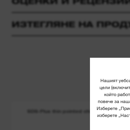
ОЦЕНКИ И РЕЦЕНЗИ
ИЗТЕГЛЯНЕ НА ПРОД
Нашият уебса
цели (включи
който работ
повече за наш
Изберете „Прие
SDS-Plus thin pointed chisels
изберете „Наст