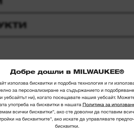
И
УКТИ
Добре дошли в MILWAUKEE®
йт използва бисквитки и подобна технология и ги използв
телно за персонализиране на съдържанието и подобряване 
и уебсайтът ни), когато посещавате нашия уебсайт. Может
ата употреба на бисквитки в нашата
Политика за иползван
мам всички бисквитки“, ако сте доволни да поставим всич
SDS-Plus pointed chisels
ройки на бисквитките“, ако искате да управлявате предпо
бисквитки.