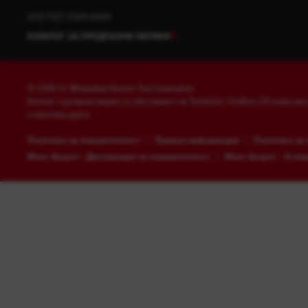
ИЗТЕГЛЯНИЯ
КАТАЛОГ ЗА ПРЕДПАЗНИ ОБУВКИ
© 2026 От Milwaukee Electric Tool Corporation.
Всички търговски марки са собственост на Techtronic Cordless GP, освен ако
е посочено друго.
Политика за поверителност
Правна информация
Политика за 
Моят Акаунт - Декларация за поверителност
Моят Акаунт - Услов