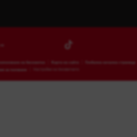
 не
използване на бисквитки
Карта на сайта
Глобална начална страница
ия за ползване
Настройки на бисквитките