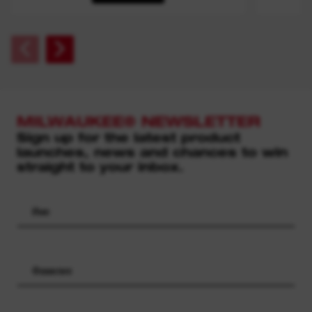
MILWAUKEE® NEWSLETTER
Sign up for the latest product
launches, news and chances to win
straight to your inbox.