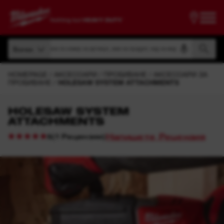
Търсене по номер на артикул, име на продукт, код на модел
Всички
Търсене по номер на артикул, име на продукт, код на модел
Всички
HOMEPAGE
АКСЕСОАРИ
ПРОБИВАНЕ
АКСЕСОАРИ ЗА
ПРОБИВАНЕ
HOLESAW SYSTEM ATTACHMENTS
HOLESAW SYSTEM
ATTACHMENTS
Напишете Рецензия
(
1
Рецензии
)
5