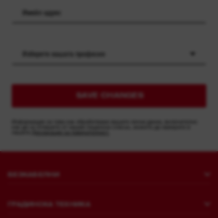
Изберете вашата професия
SAVE CHANGES
Информация за това как обработваме вашите лични данни, включително
как да се отпишете от нашия пощенски списък, можете да намерите в
нашата
Декларация за поверителност.
БЕЗКАБЕЛНИ
Пробиване и къртене
ГРАДИНСКА ТЕХНИКА
Закрепване